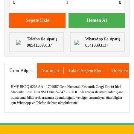
Sepete Ekle
Hemen Al
Telefon ile sipariş
WhatsApp ile sipariş
905413393137
05413393137
Ürün Bilgisi
Yorumlar
Taksit Seçenekleri
Önerileriniz
HMP BK2Q 6268 AA - 1704087 Oem Numaralı Eksantrik Gergi Zinciri İthal
Markadır. Ford TRANSIT 06> V-347 2.2 TDCI vb araçlar ile uyumludur. Şase
numaranızı bildirerek aracınıza uyumluluğunu ve diğer tamamlayıcı tüm bilgiler
için Whatsapp ve Telefon ile bize ulaşabilirsiniz.
Bu ürünün fiyat bilgisi, resim, ürün açıklamalarında ve diğer
konularda yetersiz gördüğünüz noktaları öneri formunu
Bu ürüne ilk yorumu siz yapın!
kullanarak tarafımıza iletebilirsiniz.