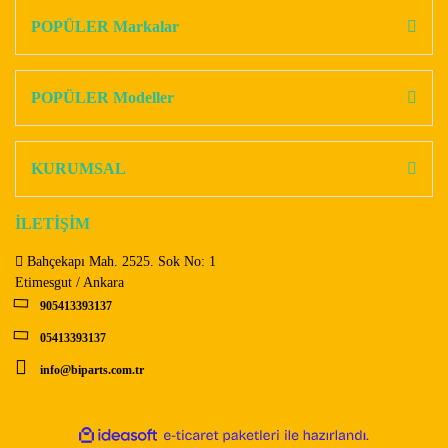
Görüş ve önerileriniz için teşekkür ederiz.
POPÜLER Markalar
Yorum Yaz
Ürün resmi kalitesiz, bozuk veya görüntülenemiyor.
Ürün açıklamasında eksik bilgiler bulunuyor.
POPÜLER Modeller
Ürün bilgilerinde hatalar bulunuyor.
Ürün fiyatı diğer sitelerden daha pahalı.
KURUMSAL
Bu ürüne benzer farklı alternatifler olmalı.
İLETİŞİM
Bahçekapı Mah. 2525. Sok No: 1
Etimesgut / Ankara
905413393137
Gönder
05413393137
info@biparts.com.tr
ile
ideasoft
e-