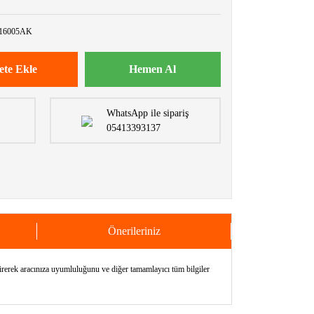
16005AK
ete Ekle
Hemen Al
WhatsApp ile sipariş
05413393137
Önerileriniz
k aracınıza uyumluluğunu ve diğer tamamlayıcı tüm bilgiler