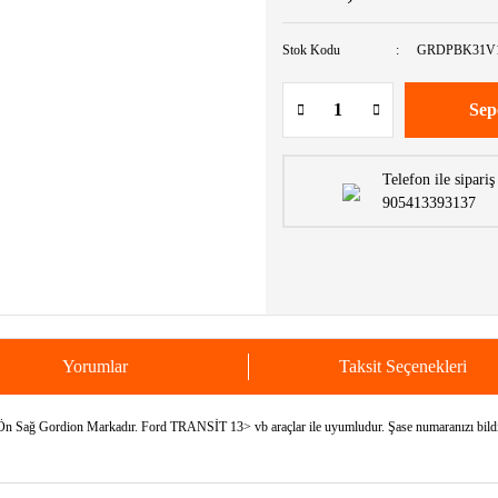
Stok Kodu
GRDPBK31V
Sep
Telefon ile sipariş
905413393137
Yorumlar
Taksit Seçenekleri
Gordion Markadır. Ford TRANSİT 13> vb araçlar ile uyumludur. Şase numaranızı bildirere