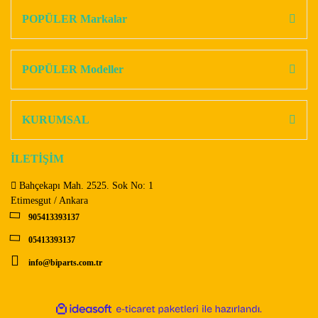
Görüş ve önerileriniz için teşekkür ederiz.
POPÜLER Markalar
Yorum Yaz
Ürün resmi kalitesiz, bozuk veya görüntülenemiyor.
Ürün açıklamasında eksik bilgiler bulunuyor.
POPÜLER Modeller
Ürün bilgilerinde hatalar bulunuyor.
Ürün fiyatı diğer sitelerden daha pahalı.
KURUMSAL
Bu ürüne benzer farklı alternatifler olmalı.
İLETİŞİM
Bahçekapı Mah. 2525. Sok No: 1
Etimesgut / Ankara
905413393137
Gönder
05413393137
info@biparts.com.tr
ile
ideasoft
e-