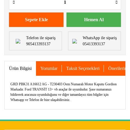
Sepete Ekle
Hemen Al
Telefon ile sipariş
WhatsApp ile sipariş
905413393137
05413393137
Ürün Bilgisi
Yorumlar
Taksit Seçenekleri
Önerileriniz
GRD PBK31 A16612 AG - T230403 Oem Numaralı Motor Kaputu Gordion
Markadır. Ford TRANSİT 13> vb araçlar ile uyumludur. Şase numaranızı
bildirerek aracınıza uyumluluğunu ve diğer tamamlayıcı tüm bilgiler için
Whatsapp ve Telefon ile bize ulaşabilirsiniz.
Bu ürünün fiyat bilgisi, resim, ürün açıklamalarında ve diğer
konularda yetersiz gördüğünüz noktaları öneri formunu
Bu ürüne ilk yorumu siz yapın!
kullanarak tarafımıza iletebilirsiniz.