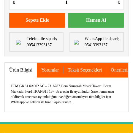
Sepete Ekle
Hemen Al
Telefon ile sipariş
WhatsApp ile sipariş
905413393137
05413393137
Ürün Bilgisi
Yorumlar
Taksit Seçenekleri
Önerileriniz
ECM GK31 6A002 AC - 2316787 Oem Numaralı Motor Takozu Ecem
Markadır. Ford TRANSIT 13> vb araçlar ile uyumludur. Şase numaranızı
bildirerek aracınıza uyumluluğunu ve diğer tamamlayıcı tüm bilgiler için
Whatsapp ve Telefon ile bize ulaşabilirsiniz.
Bu ürünün fiyat bilgisi, resim, ürün açıklamalarında ve diğer
konularda yetersiz gördüğünüz noktaları öneri formunu
Bu ürüne ilk yorumu siz yapın!
kullanarak tarafımıza iletebilirsiniz.