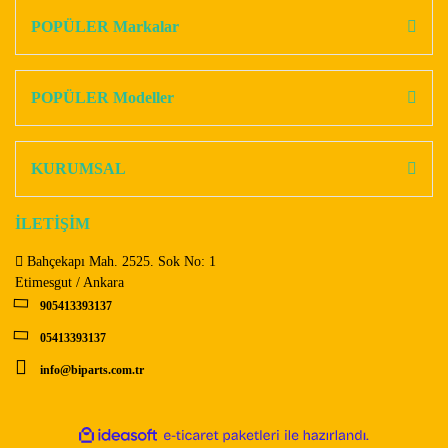
Görüş ve önerileriniz için teşekkür ederiz.
POPÜLER Markalar
Yorum Yaz
Ürün resmi kalitesiz, bozuk veya görüntülenemiyor.
Ürün açıklamasında eksik bilgiler bulunuyor.
POPÜLER Modeller
Ürün bilgilerinde hatalar bulunuyor.
Ürün fiyatı diğer sitelerden daha pahalı.
KURUMSAL
Bu ürüne benzer farklı alternatifler olmalı.
İLETİŞİM
Bahçekapı Mah. 2525. Sok No: 1
Etimesgut / Ankara
905413393137
Gönder
05413393137
info@biparts.com.tr
ile
ideasoft
e-