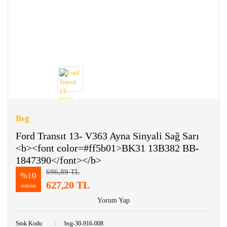
Bsg
Ford Transıt 13- V363 Ayna Sinyali Sağ Sarı
<b><font color=#ff5b01>BK31 13B382 BB-
1847390</font></b>
696,89 TL
%10
627,20 TL
indirim
Yorum Yap
Stok Kodu
bsg-30-916-008