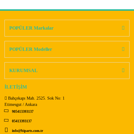
Bu ürünün fiyat bilgisi, resim, ürün açıklamalarında ve diğer
konularda yetersiz gördüğünüz noktaları öneri formunu
Bu ürüne ilk yorumu siz yapın!
kullanarak tarafımıza iletebilirsiniz.
Görüş ve önerileriniz için teşekkür ederiz.
POPÜLER Markalar
Yorum Yaz
Ürün resmi kalitesiz, bozuk veya görüntülenemiyor.
Ürün açıklamasında eksik bilgiler bulunuyor.
POPÜLER Modeller
Ürün bilgilerinde hatalar bulunuyor.
Ürün fiyatı diğer sitelerden daha pahalı.
KURUMSAL
Bu ürüne benzer farklı alternatifler olmalı.
İLETİŞİM
Bahçekapı Mah. 2525. Sok No: 1
Etimesgut / Ankara
905413393137
Gönder
05413393137
info@biparts.com.tr