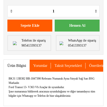
Sepete Ekle
Hemen Al
Telefon ile sipariş
WhatsApp ile sipariş
905413393137
05413393137
Ürün Bilgisi
Yorumlar
Taksit Seçenekleri
Önerileriniz
BK31 13B382 BB-1847390 Referans Numaralı Ayna Sinyali Sağ Sarı BSG
Markadır.
Ford Transıt 13- V363 Vb Araçlar ile uyumludur.
Şase numaranızı bildirerek aracınıza uyumluluğunu ve diğer tamamlayıcı tüm
bilgiler için Whatsapp ve Telefon ile bize ulaşabilirsiniz.