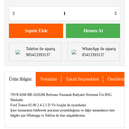
Sepete Ekle
Hemen Al
Telefon ile sipariş
WhatsApp ile sipariş
905413393137
05413393137
Ürün Bilgisi
Yorumlar
Taksit Seçenekleri
Önerileriniz
79VB 8260 BB-1626286 Referans Numaralı Radyatör Hortumu Üst BSG
Markadır.
Ford Transıt 82-90 2.4-2.5 D Vb Araçlar ile uyumludur.
Şase numaranızı bildirerek aracınıza uyumluluğunu ve diğer tamamlayıcı tüm
bilgiler için Whatsapp ve Telefon ile bize ulaşabilirsiniz.