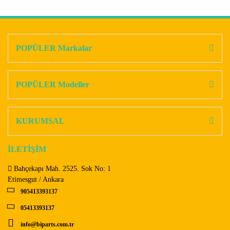
Bu ürünün fiyat bilgisi, resim, ürün açıklamalarında ve diğer
konularda yetersiz gördüğünüz noktaları öneri formunu
Bu ürüne ilk yorumu siz yapın!
kullanarak tarafımıza iletebilirsiniz.
Görüş ve önerileriniz için teşekkür ederiz.
POPÜLER Markalar
Yorum Yaz
Ürün resmi kalitesiz, bozuk veya görüntülenemiyor.
Ürün açıklamasında eksik bilgiler bulunuyor.
POPÜLER Modeller
Ürün bilgilerinde hatalar bulunuyor.
Ürün fiyatı diğer sitelerden daha pahalı.
KURUMSAL
Bu ürüne benzer farklı alternatifler olmalı.
İLETİŞİM
Bahçekapı Mah. 2525. Sok No: 1
Etimesgut / Ankara
905413393137
Gönder
05413393137
info@biparts.com.tr