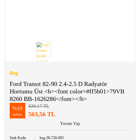
Bsg
Ford Transıt 82-90 2.4-2.5 D Radyatör
Hortumu Üst <b><font color=#ff5b01>79VB
8260 BB-1626286</font></b>
626,17 TL
%10
563,56 TL
indirim
Yorum Yap
Stok Kodu
bsg-30-720-005