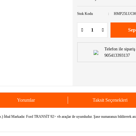
Stok Kodu
HMP25LUC06
Sep
Telefon ile sipariş
905413393137
Yorumlar
Taksit Seçenekleri
thal Markadır. Ford TRANSİT 92> vb araçlar ile uyumludur. Şase numaranızı bildirerek aracı