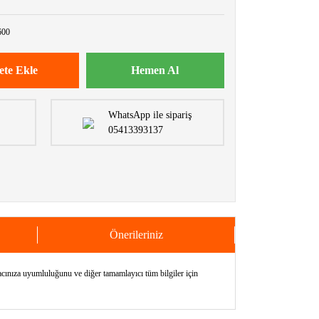
00
ete Ekle
Hemen Al
WhatsApp ile sipariş
05413393137
Önerileriniz
nıza uyumluluğunu ve diğer tamamlayıcı tüm bilgiler için