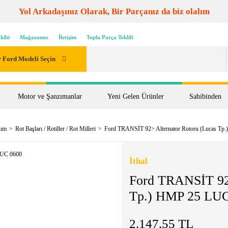
Yol Arkadaşınız Olarak, Bir Parçanız da biz olalım
kibi
Mağazamız
İletişim
Toplu Parça Teklifi
 Ford Modeli Seçin
Motor ve Şanzımanlar
Yeni Gelen Ürünler
Sahibinden
kım
Rot Başları / Rotiller / Rot Milleri
Ford TRANSİT 92> Alternator Rotoru (Lucas Tp
İthal
Ford TRANSİT 92>
Tp.) HMP 25 LUC
2.147,55 TL