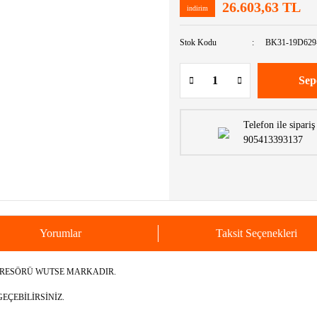
26.603,63 TL
indirim
Stok Kodu
BK31-19D62
Sep
Telefon ile sipariş
905413393137
Yorumlar
Taksit Seçenekleri
PRESÖRÜ WUTSE MARKADIR.
EÇEBİLİRSİNİZ.