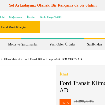
Yol Arkadaşınız Olarak, Bir Parçanız da biz olalım
kibi
Mağazamız
İletişim
Toplu Parça Teklifi
 Ford Modeli Seçin
Motor ve Şanzımanlar
Yeni Gelen Ürünler
Sahibinden
Klima Sistemi
Ford Transit Klima Kompresörü BK31 19D629 AD
İthal
Ford Transit Kl
AD
31.298,38 TL
%15