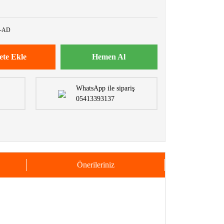
9-AD
ete Ekle
Hemen Al
WhatsApp ile sipariş
05413393137
Önerileriniz