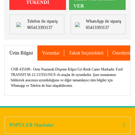
TÜKENDİ
VER
Telefon ile sipariş
WhatsApp ile sipariş
905413393137
05413393137
Ürün Bilgisi
Yorumlar
Taksit Seçenekleri
Önerileriniz
CNR 435109 - Oem Numaralı Döşeme Klipsi Gri Renk Caner Markadır. Ford
TRANSIT M-12-15/TAUNUS vb araçlar ile uyumludur. Şase numaranızı
bildirerek aracınıza uyumluluğunu ve diğer tamamlayıcı tüm bilgiler için
Whatsapp ve Telefon ile bize ulaşabilirsiniz.
Bu ürünün fiyat bilgisi, resim, ürün açıklamalarında ve diğer
konularda yetersiz gördüğünüz noktaları öneri formunu
Bu ürüne ilk yorumu siz yapın!
kullanarak tarafımıza iletebilirsiniz.
Görüş ve önerileriniz için teşekkür ederiz.
POPÜLER Markalar
Yorum Yaz