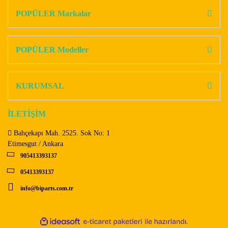
Görüş ve önerileriniz için teşekkür ederiz.
POPÜLER Markalar
Yorum Yaz
Ürün resmi kalitesiz, bozuk veya görüntülenemiyor.
Ürün açıklamasında eksik bilgiler bulunuyor.
POPÜLER Modeller
Ürün bilgilerinde hatalar bulunuyor.
Ürün fiyatı diğer sitelerden daha pahalı.
KURUMSAL
Bu ürüne benzer farklı alternatifler olmalı.
İLETİŞİM
Bahçekapı Mah. 2525. Sok No: 1
Etimesgut / Ankara
905413393137
Gönder
05413393137
info@biparts.com.tr
ile
ideasoft
e-