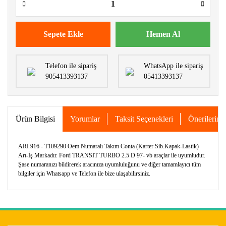
Sepete Ekle
Hemen Al
Telefon ile sipariş
WhatsApp ile sipariş
905413393137
05413393137
Ürün Bilgisi
Yorumlar
Taksit Seçenekleri
Önerileriniz
ARI 916 - T109290 Oem Numaralı Takım Conta (Karter Sib.Kapak-Lastik)
Arı-İş Markadır. Ford TRANSIT TURBO 2.5 D 97- vb araçlar ile uyumludur.
Şase numaranızı bildirerek aracınıza uyumluluğunu ve diğer tamamlayıcı tüm
bilgiler için Whatsapp ve Telefon ile bize ulaşabilirsiniz.
Bu ürünün fiyat bilgisi, resim, ürün açıklamalarında ve diğer
konularda yetersiz gördüğünüz noktaları öneri formunu
Bu ürüne ilk yorumu siz yapın!
kullanarak tarafımıza iletebilirsiniz.