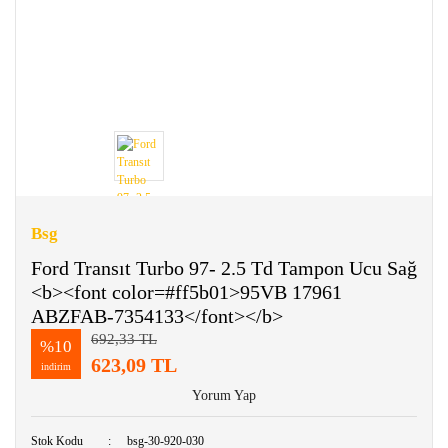
Bsg
Ford Transıt Turbo 97- 2.5 Td Tampon Ucu Sağ
<b><font color=#ff5b01>95VB 17961
ABZFAB-7354133</font></b>
692,33 TL
%10
623,09 TL
indirim
Yorum Yap
Stok Kodu
bsg-30-920-030