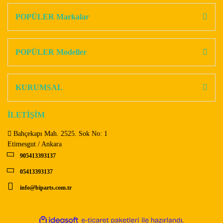
kullanarak tarafımıza iletebilirsiniz.
Görüş ve önerileriniz için teşekkür ederiz.
POPÜLER Markalar
Yorum Yaz
Ürün resmi kalitesiz, bozuk veya görüntülenemiyor.
Ürün açıklamasında eksik bilgiler bulunuyor.
POPÜLER Modeller
Ürün bilgilerinde hatalar bulunuyor.
Ürün fiyatı diğer sitelerden daha pahalı.
KURUMSAL
Bu ürüne benzer farklı alternatifler olmalı.
İLETİŞİM
Bahçekapı Mah. 2525. Sok No: 1
Etimesgut / Ankara
905413393137
Gönder
05413393137
info@biparts.com.tr
ile
ideasoft
e-