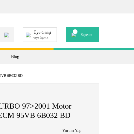
Üye Girişi
Sepetim
veya Üye Ol
Blog
95VB 6B032 BD
URBO 97>2001 Motor
ı ECM 95VB 6B032 BD
Yorum Yap