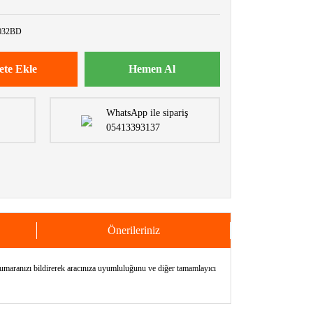
032BD
ete Ekle
Hemen Al
WhatsApp ile sipariş
05413393137
Önerileriniz
nızı bildirerek aracınıza uyumluluğunu ve diğer tamamlayıcı