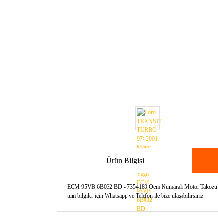
Ürün Bilgisi
ECM 95VB 6B032 BD - 7354180 Oem Numaralı Motor Takozu Sol 
tüm bilgiler için Whatsapp ve Telefon ile bize ulaşabilirsiniz.