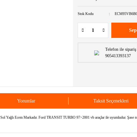
Stok Kodu
ECM95VB6B
Sep
Telefon ile sipariş
905413393137
Yorumlar
Taksit Seçenekleri
Yağlı Ecem Markadır. Ford TRANSIT TURBO 97>2001 vb araçlar ile uyumludur. Şase numara