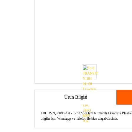
Ürün Bilgisi
ERC 3S7Q 6095 AA - 1253779 Oem Numaralı Eksantrik Plastik Ka
bilgiler için Whatsapp ve Telefon ile bize ulaşabilirsiniz.