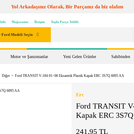
Yol Arkadaşınız Olarak, Bir Parçanız da biz olalım
kibi
Mağazamız
İletişim
Toplu Parça Teklifi
 Ford Modeli Seçin
Motor ve Şanzımanlar
Yeni Gelen Ürünler
Sahibinden
Diğer
Ford TRANSIT V-184 01>06 Eksantrik Plastik Kapak ERC 3S7Q 6095 AA
Erc
Ford TRANSIT V-1
Kapak ERC 3S7Q
241,95 TL