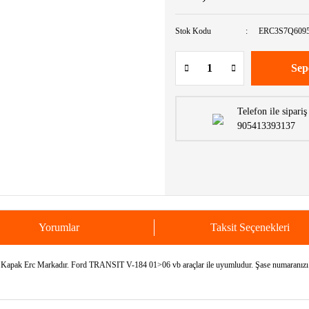
Stok Kodu
ERC3S7Q609
Sep
Telefon ile sipariş
905413393137
Yorumlar
Taksit Seçenekleri
pak Erc Markadır. Ford TRANSIT V-184 01>06 vb araçlar ile uyumludur. Şase numaranızı bi