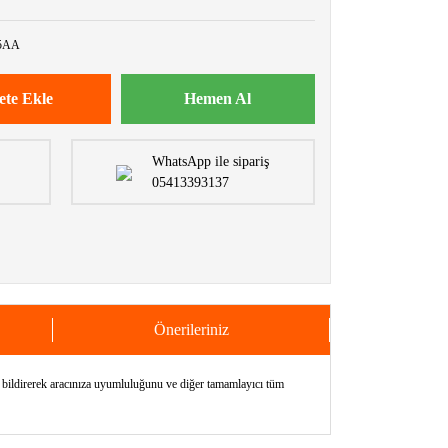
5AA
ete Ekle
Hemen Al
WhatsApp ile sipariş
05413393137
Önerileriniz
ldirerek aracınıza uyumluluğunu ve diğer tamamlayıcı tüm