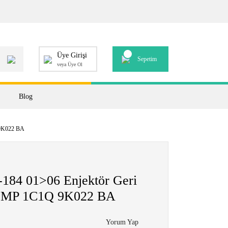
Üye Girişi
Sepetim
veya Üye Ol
Blog
 9K022 BA
184 01>06 Enjektör Geri
HMP 1C1Q 9K022 BA
Yorum Yap