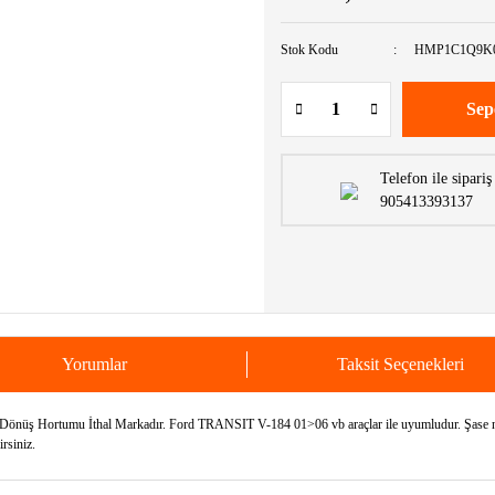
Stok Kodu
HMP1C1Q9K
Sep
Telefon ile sipariş
905413393137
Yorumlar
Taksit Seçenekleri
ş Hortumu İthal Markadır. Ford TRANSIT V-184 01>06 vb araçlar ile uyumludur. Şase numa
irsiniz.