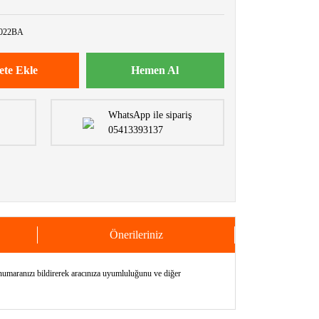
022BA
ete Ekle
Hemen Al
WhatsApp ile sipariş
05413393137
Önerileriniz
ranızı bildirerek aracınıza uyumluluğunu ve diğer