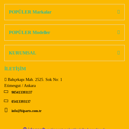
Bu ürüne ilk yorumu siz yapın!
kullanarak tarafımıza iletebilirsiniz.
Görüş ve önerileriniz için teşekkür ederiz.
POPÜLER Markalar
Yorum Yaz
Ürün resmi kalitesiz, bozuk veya görüntülenemiyor.
Ürün açıklamasında eksik bilgiler bulunuyor.
POPÜLER Modeller
Ürün bilgilerinde hatalar bulunuyor.
Ürün fiyatı diğer sitelerden daha pahalı.
KURUMSAL
Bu ürüne benzer farklı alternatifler olmalı.
İLETİŞİM
Bahçekapı Mah. 2525. Sok No: 1
Etimesgut / Ankara
905413393137
Gönder
05413393137
info@biparts.com.tr