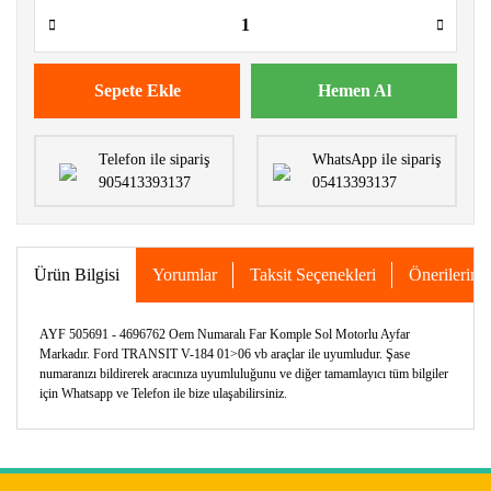
Sepete Ekle
Hemen Al
Telefon ile sipariş
WhatsApp ile sipariş
905413393137
05413393137
Ürün Bilgisi
Yorumlar
Taksit Seçenekleri
Önerileriniz
AYF 505691 - 4696762 Oem Numaralı Far Komple Sol Motorlu Ayfar
Markadır. Ford TRANSIT V-184 01>06 vb araçlar ile uyumludur. Şase
numaranızı bildirerek aracınıza uyumluluğunu ve diğer tamamlayıcı tüm bilgiler
için Whatsapp ve Telefon ile bize ulaşabilirsiniz.
Bu ürünün fiyat bilgisi, resim, ürün açıklamalarında ve diğer
konularda yetersiz gördüğünüz noktaları öneri formunu