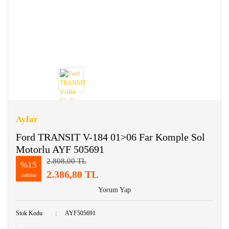
Ayfar
Ford TRANSIT V-184 01>06 Far Komple Sol
Motorlu AYF 505691
2.808,00 TL
%15
2.386,80 TL
indirim
Yorum Yap
Stok Kodu
AYF505691