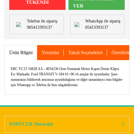
TÜKENDİ
VER
Telefon ile sipariş
WhatsApp ile sipariş
905413393137
05413393137
Ürün Bilgisi
Yorumlar
Taksit Seçenekleri
Önerileriniz
ERC YC15 16828 AA - 4054236 Oem Numaralı Motor Kaput Demir Klipsi
Erc Markadır. Ford TRANSIT V-184 01>06 vb araçlar ile uyumludur. Şase
numaranızı bildirerek aracınıza uyumluluğunu ve diğer tamamlayıcı tüm bilgiler
için Whatsapp ve Telefon ile bize ulaşabilirsiniz.
Bu ürünün fiyat bilgisi, resim, ürün açıklamalarında ve diğer
konularda yetersiz gördüğünüz noktaları öneri formunu
Bu ürüne ilk yorumu siz yapın!
kullanarak tarafımıza iletebilirsiniz.
Görüş ve önerileriniz için teşekkür ederiz.
POPÜLER Markalar
Yorum Yaz