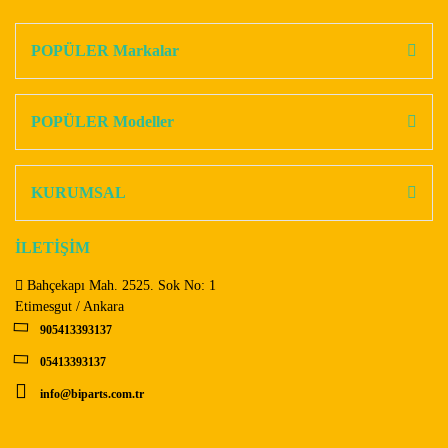
Bu ürüne ilk yorumu siz yapın!
kullanarak tarafımıza iletebilirsiniz.
Görüş ve önerileriniz için teşekkür ederiz.
POPÜLER Markalar
Yorum Yaz
Ürün resmi kalitesiz, bozuk veya görüntülenemiyor.
Ürün açıklamasında eksik bilgiler bulunuyor.
POPÜLER Modeller
Ürün bilgilerinde hatalar bulunuyor.
Ürün fiyatı diğer sitelerden daha pahalı.
KURUMSAL
Bu ürüne benzer farklı alternatifler olmalı.
İLETİŞİM
Bahçekapı Mah. 2525. Sok No: 1
Etimesgut / Ankara
905413393137
Gönder
05413393137
info@biparts.com.tr