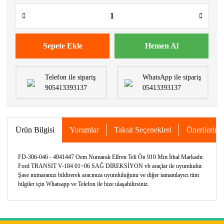
Sepete Ekle
Hemen Al
Telefon ile sipariş
WhatsApp ile sipariş
905413393137
05413393137
Ürün Bilgisi
Yorumlar
Taksit Seçenekleri
Önerileriniz
FD-306-046 - 4041447 Oem Numaralı Elfren Teli Ön 910 Mm İthal Markadır.
Ford TRANSIT V-184 01>06 SAĞ DİREKSİYON vb araçlar ile uyumludur.
Şase numaranızı bildirerek aracınıza uyumluluğunu ve diğer tamamlayıcı tüm
bilgiler için Whatsapp ve Telefon ile bize ulaşabilirsiniz.
Bu ürünün fiyat bilgisi, resim, ürün açıklamalarında ve diğer
konularda yetersiz gördüğünüz noktaları öneri formunu