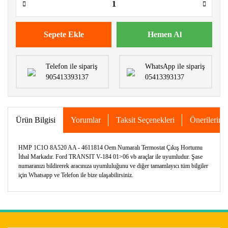
Sepete Ekle
Hemen Al
Telefon ile sipariş
WhatsApp ile sipariş
905413393137
05413393137
Ürün Bilgisi
Yorumlar
Taksit Seçenekleri
Önerileriniz
HMP 1C1O 8A520 AA - 4611814 Oem Numaralı Termostat Çıkış Hortumu
İthal Markadır. Ford TRANSIT V-184 01>06 vb araçlar ile uyumludur. Şase
numaranızı bildirerek aracınıza uyumluluğunu ve diğer tamamlayıcı tüm bilgiler
için Whatsapp ve Telefon ile bize ulaşabilirsiniz.
Bu ürünün fiyat bilgisi, resim, ürün açıklamalarında ve diğer
konularda yetersiz gördüğünüz noktaları öneri formunu
Bu ürüne ilk yorumu siz yapın!
kullanarak tarafımıza iletebilirsiniz.