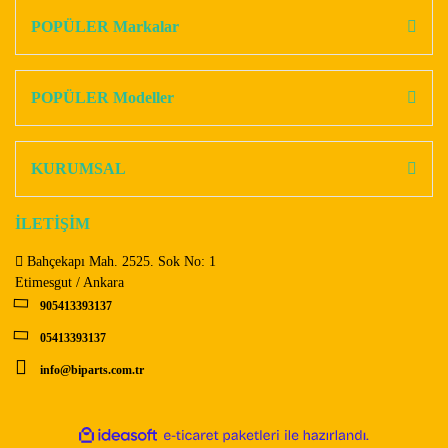
Görüş ve önerileriniz için teşekkür ederiz.
POPÜLER Markalar
Yorum Yaz
Ürün resmi kalitesiz, bozuk veya görüntülenemiyor.
Ürün açıklamasında eksik bilgiler bulunuyor.
POPÜLER Modeller
Ürün bilgilerinde hatalar bulunuyor.
Ürün fiyatı diğer sitelerden daha pahalı.
KURUMSAL
Bu ürüne benzer farklı alternatifler olmalı.
İLETİŞİM
Bahçekapı Mah. 2525. Sok No: 1
Etimesgut / Ankara
905413393137
Gönder
05413393137
info@biparts.com.tr
ile
ideasoft
e-