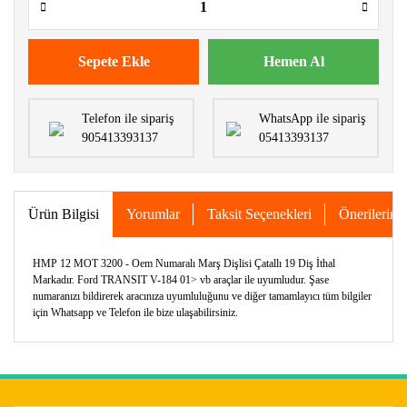
Sepete Ekle
Hemen Al
Telefon ile sipariş
WhatsApp ile sipariş
905413393137
05413393137
Ürün Bilgisi
Yorumlar
Taksit Seçenekleri
Önerileriniz
HMP 12 MOT 3200 - Oem Numaralı Marş Dişlisi Çatallı 19 Diş İthal
Markadır. Ford TRANSIT V-184 01> vb araçlar ile uyumludur. Şase
numaranızı bildirerek aracınıza uyumluluğunu ve diğer tamamlayıcı tüm bilgiler
için Whatsapp ve Telefon ile bize ulaşabilirsiniz.
Bu ürünün fiyat bilgisi, resim, ürün açıklamalarında ve diğer
konularda yetersiz gördüğünüz noktaları öneri formunu
Bu ürüne ilk yorumu siz yapın!
kullanarak tarafımıza iletebilirsiniz.