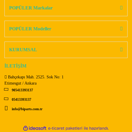
Görüş ve önerileriniz için teşekkür ederiz.
POPÜLER Markalar
Yorum Yaz
Ürün resmi kalitesiz, bozuk veya görüntülenemiyor.
Ürün açıklamasında eksik bilgiler bulunuyor.
POPÜLER Modeller
Ürün bilgilerinde hatalar bulunuyor.
Ürün fiyatı diğer sitelerden daha pahalı.
KURUMSAL
Bu ürüne benzer farklı alternatifler olmalı.
İLETİŞİM
Bahçekapı Mah. 2525. Sok No: 1
Etimesgut / Ankara
905413393137
Gönder
05413393137
info@biparts.com.tr
ile
ideasoft
e-