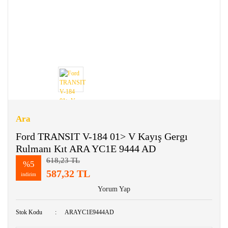
Ara
Ford TRANSIT V-184 01> V Kayış Gergı
Rulmanı Kıt ARA YC1E 9444 AD
618,23 TL
%5
587,32 TL
indirim
Yorum Yap
Stok Kodu
ARAYC1E9444AD