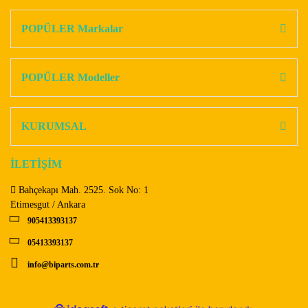
Bu ürüne ilk yorumu siz yapın!
kullanarak tarafımıza iletebilirsiniz.
Görüş ve önerileriniz için teşekkür ederiz.
POPÜLER Markalar
Yorum Yaz
Ürün resmi kalitesiz, bozuk veya görüntülenemiyor.
Ürün açıklamasında eksik bilgiler bulunuyor.
POPÜLER Modeller
Ürün bilgilerinde hatalar bulunuyor.
Ürün fiyatı diğer sitelerden daha pahalı.
KURUMSAL
Bu ürüne benzer farklı alternatifler olmalı.
İLETİŞİM
Bahçekapı Mah. 2525. Sok No: 1
Etimesgut / Ankara
905413393137
Gönder
05413393137
info@biparts.com.tr