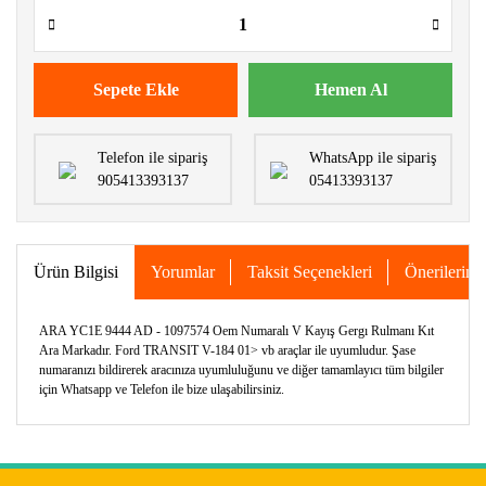
Sepete Ekle
Hemen Al
Telefon ile sipariş
WhatsApp ile sipariş
905413393137
05413393137
Ürün Bilgisi
Yorumlar
Taksit Seçenekleri
Önerileriniz
ARA YC1E 9444 AD - 1097574 Oem Numaralı V Kayış Gergı Rulmanı Kıt
Ara Markadır. Ford TRANSIT V-184 01> vb araçlar ile uyumludur. Şase
numaranızı bildirerek aracınıza uyumluluğunu ve diğer tamamlayıcı tüm bilgiler
için Whatsapp ve Telefon ile bize ulaşabilirsiniz.
Bu ürünün fiyat bilgisi, resim, ürün açıklamalarında ve diğer
konularda yetersiz gördüğünüz noktaları öneri formunu