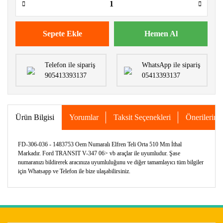
Sepete Ekle
Hemen Al
Telefon ile sipariş
WhatsApp ile sipariş
905413393137
05413393137
Ürün Bilgisi
Yorumlar
Taksit Seçenekleri
Önerileriniz
FD-306-036 - 1483753 Oem Numaralı Elfren Teli Orta 510 Mm İthal
Markadır. Ford TRANSIT V-347 06> vb araçlar ile uyumludur. Şase
numaranızı bildirerek aracınıza uyumluluğunu ve diğer tamamlayıcı tüm bilgiler
için Whatsapp ve Telefon ile bize ulaşabilirsiniz.
Bu ürünün fiyat bilgisi, resim, ürün açıklamalarında ve diğer
konularda yetersiz gördüğünüz noktaları öneri formunu
Bu ürüne ilk yorumu siz yapın!
kullanarak tarafımıza iletebilirsiniz.