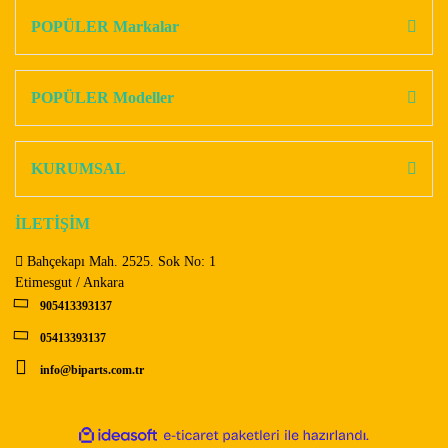
Görüş ve önerileriniz için teşekkür ederiz.
POPÜLER Markalar
Yorum Yaz
Ürün resmi kalitesiz, bozuk veya görüntülenemiyor.
Ürün açıklamasında eksik bilgiler bulunuyor.
POPÜLER Modeller
Ürün bilgilerinde hatalar bulunuyor.
Ürün fiyatı diğer sitelerden daha pahalı.
KURUMSAL
Bu ürüne benzer farklı alternatifler olmalı.
İLETİŞİM
Bahçekapı Mah. 2525. Sok No: 1
Etimesgut / Ankara
905413393137
Gönder
05413393137
info@biparts.com.tr
ile
ideasoft
e-