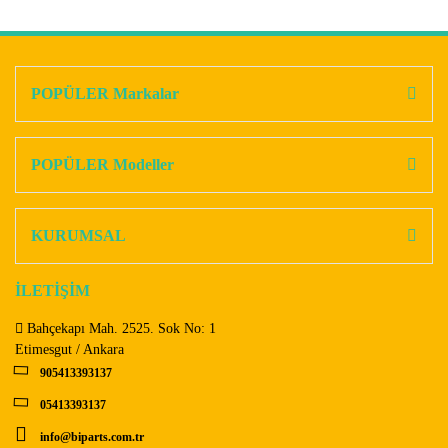
Bu ürünün fiyat bilgisi, resim, ürün açıklamalarında ve diğer
konularda yetersiz gördüğünüz noktaları öneri formunu
Bu ürüne ilk yorumu siz yapın!
kullanarak tarafımıza iletebilirsiniz.
Görüş ve önerileriniz için teşekkür ederiz.
POPÜLER Markalar
Yorum Yaz
Ürün resmi kalitesiz, bozuk veya görüntülenemiyor.
Ürün açıklamasında eksik bilgiler bulunuyor.
POPÜLER Modeller
Ürün bilgilerinde hatalar bulunuyor.
Ürün fiyatı diğer sitelerden daha pahalı.
KURUMSAL
Bu ürüne benzer farklı alternatifler olmalı.
İLETİŞİM
Bahçekapı Mah. 2525. Sok No: 1
Etimesgut / Ankara
905413393137
Gönder
05413393137
info@biparts.com.tr