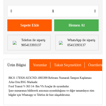
Sepete Ekle
Hemen Al
Telefon ile sipariş
WhatsApp ile sipariş
905413393137
05413393137
Ürün Bilgisi
Yorumlar
Taksit Seçenekleri
Önerileriniz
BK31 17E926 AE5CND-1893399 Referans Numaralı Tampon Kaplaması
Arka Orta BSG Markadır.
Ford Transit V-363 14- Bm Vb Araçlar ile uyumludur.
Şase numaranızı bildirerek aracınıza uyumluluğunu ve diğer tamamlayıcı tüm
bilgiler için Whatsapp ve Telefon ile bize ulaşabilirsiniz.