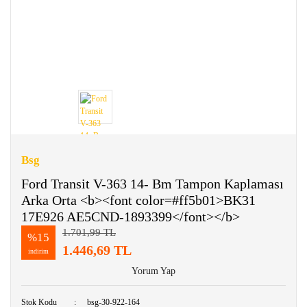
Bsg
Ford Transit V-363 14- Bm Tampon Kaplaması
Arka Orta <b><font color=#ff5b01>BK31
17E926 AE5CND-1893399</font></b>
1.701,99 TL
%15
1.446,69 TL
indirim
Yorum Yap
Stok Kodu
bsg-30-922-164