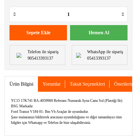
Sepete Ekle
Hemen Al
Telefon ile sipariş
WhatsApp ile sipariş
905413393137
05413393137
Ürün Bilgisi
Yorumlar
Taksit Seçenekleri
Önerileriniz
YC15 17K741 BA-4059969 Referans Numaralı Ayna Camı Sol (Plastiği Ile)
BSG Markadır.
Ford Transıt V184 01- Bm Vb Araçlar ile uyumludur.
Şase numaranızı bildirerek aracınıza uyumluluğunu ve diğer tamamlayıcı tüm
bilgiler için Whatsapp ve Telefon ile bize ulaşabilirsiniz.