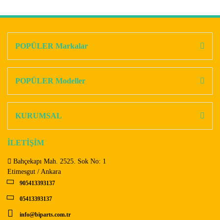
Bu ürünün fiyat bilgisi, resim, ürün açıklamalarında ve diğer
konularda yetersiz gördüğünüz noktaları öneri formunu
Bu ürüne ilk yorumu siz yapın!
kullanarak tarafımıza iletebilirsiniz.
Görüş ve önerileriniz için teşekkür ederiz.
POPÜLER Markalar
Yorum Yaz
Ürün resmi kalitesiz, bozuk veya görüntülenemiyor.
Ürün açıklamasında eksik bilgiler bulunuyor.
POPÜLER Modeller
Ürün bilgilerinde hatalar bulunuyor.
Ürün fiyatı diğer sitelerden daha pahalı.
KURUMSAL
Bu ürüne benzer farklı alternatifler olmalı.
İLETİŞİM
Bahçekapı Mah. 2525. Sok No: 1
Etimesgut / Ankara
905413393137
Gönder
05413393137
info@biparts.com.tr