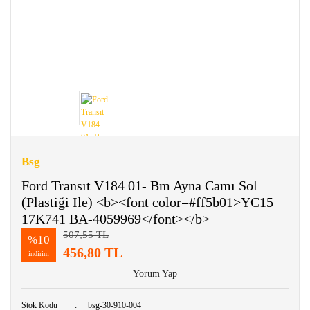
Bsg
Ford Transıt V184 01- Bm Ayna Camı Sol
(Plastiği Ile) <b><font color=#ff5b01>YC15
17K741 BA-4059969</font></b>
507,55 TL
%10
456,80 TL
indirim
Yorum Yap
Stok Kodu
bsg-30-910-004