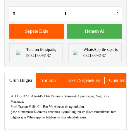
Sepete Ekle
Hemen Al
Telefon ile sipariş
WhatsApp ile sipariş
905413393137
05413393137
Ürün Bilgisi
Yorumlar
Taksit Seçenekleri
Önerileriniz
2C11 17D720 AA-4458064 Referans Numaralı Ayna Kapağı Sağ BSG
Markadır.
Ford Transıt V184 01- Bm Vb Araçlar ile uyumludur.
Şase numaranızı bildirerek aracınıza uyumluluğunu ve diğer tamamlayıcı tüm
bilgiler için Whatsapp ve Telefon ile bize ulaşabilirsiniz.