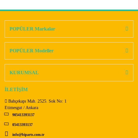
Bu ürünün fiyat bilgisi, resim, ürün açıklamalarında ve diğer
konularda yetersiz gördüğünüz noktaları öneri formunu
Bu ürüne ilk yorumu siz yapın!
kullanarak tarafımıza iletebilirsiniz.
Görüş ve önerileriniz için teşekkür ederiz.
POPÜLER Markalar
Yorum Yaz
Ürün resmi kalitesiz, bozuk veya görüntülenemiyor.
Ürün açıklamasında eksik bilgiler bulunuyor.
POPÜLER Modeller
Ürün bilgilerinde hatalar bulunuyor.
Ürün fiyatı diğer sitelerden daha pahalı.
KURUMSAL
Bu ürüne benzer farklı alternatifler olmalı.
İLETİŞİM
Bahçekapı Mah. 2525. Sok No: 1
Etimesgut / Ankara
905413393137
Gönder
05413393137
info@biparts.com.tr