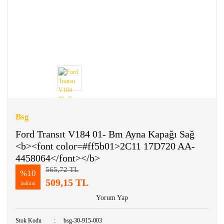
Bsg
Ford Transıt V184 01- Bm Ayna Kapağı Sağ
<b><font color=#ff5b01>2C11 17D720 AA-
4458064</font></b>
565,72 TL
%10
509,15 TL
indirim
Yorum Yap
Stok Kodu
bsg-30-915-003