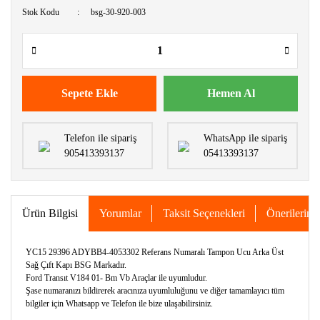
Stok Kodu
bsg-30-920-003
Sepete Ekle
Hemen Al
Telefon ile sipariş
WhatsApp ile sipariş
905413393137
05413393137
Ürün Bilgisi
Yorumlar
Taksit Seçenekleri
Önerileriniz
YC15 29396 ADYBB4-4053302 Referans Numaralı Tampon Ucu Arka Üst
Sağ Çıft Kapı BSG Markadır.
Ford Transıt V184 01- Bm Vb Araçlar ile uyumludur.
Şase numaranızı bildirerek aracınıza uyumluluğunu ve diğer tamamlayıcı tüm
bilgiler için Whatsapp ve Telefon ile bize ulaşabilirsiniz.