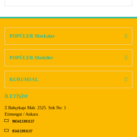
Bu ürünün fiyat bilgisi, resim, ürün açıklamalarında ve diğer
konularda yetersiz gördüğünüz noktaları öneri formunu
Bu ürüne ilk yorumu siz yapın!
kullanarak tarafımıza iletebilirsiniz.
Görüş ve önerileriniz için teşekkür ederiz.
POPÜLER Markalar
Yorum Yaz
Ürün resmi kalitesiz, bozuk veya görüntülenemiyor.
Ürün açıklamasında eksik bilgiler bulunuyor.
POPÜLER Modeller
Ürün bilgilerinde hatalar bulunuyor.
Ürün fiyatı diğer sitelerden daha pahalı.
KURUMSAL
Bu ürüne benzer farklı alternatifler olmalı.
İLETİŞİM
Bahçekapı Mah. 2525. Sok No: 1
Etimesgut / Ankara
905413393137
Gönder
05413393137