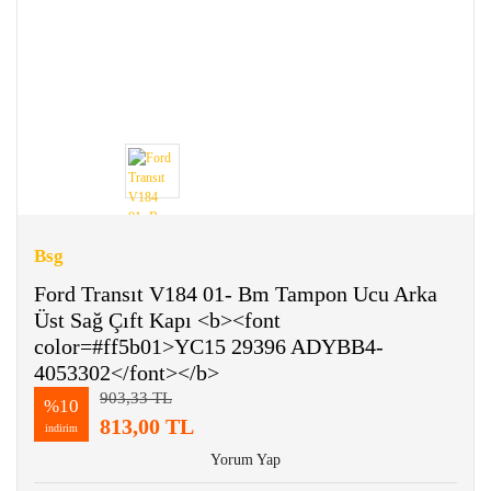
Bsg
Ford Transıt V184 01- Bm Tampon Ucu Arka
Üst Sağ Çıft Kapı <b><font
color=#ff5b01>YC15 29396 ADYBB4-
4053302</font></b>
903,33 TL
%10
813,00 TL
indirim
Yorum Yap