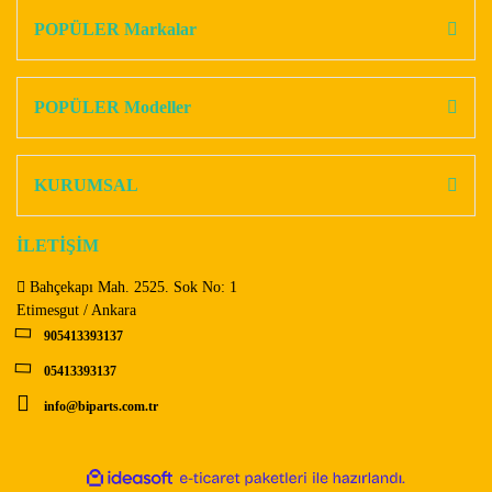
Görüş ve önerileriniz için teşekkür ederiz.
POPÜLER Markalar
Yorum Yaz
Ürün resmi kalitesiz, bozuk veya görüntülenemiyor.
Ürün açıklamasında eksik bilgiler bulunuyor.
POPÜLER Modeller
Ürün bilgilerinde hatalar bulunuyor.
Ürün fiyatı diğer sitelerden daha pahalı.
KURUMSAL
Bu ürüne benzer farklı alternatifler olmalı.
İLETİŞİM
Bahçekapı Mah. 2525. Sok No: 1
Etimesgut / Ankara
905413393137
Gönder
05413393137
info@biparts.com.tr
ile
ideasoft
e-