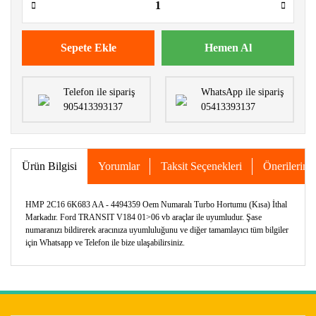
Sepete Ekle
Hemen Al
Telefon ile sipariş
WhatsApp ile sipariş
905413393137
05413393137
Ürün Bilgisi
Yorumlar
Taksit Seçenekleri
Önerileriniz
HMP 2C16 6K683 AA - 4494359 Oem Numaralı Turbo Hortumu (Kısa) İthal
Markadır. Ford TRANSIT V184 01>06 vb araçlar ile uyumludur. Şase
numaranızı bildirerek aracınıza uyumluluğunu ve diğer tamamlayıcı tüm bilgiler
için Whatsapp ve Telefon ile bize ulaşabilirsiniz.
Bu ürünün fiyat bilgisi, resim, ürün açıklamalarında ve diğer
konularda yetersiz gördüğünüz noktaları öneri formunu
Bu ürüne ilk yorumu siz yapın!
kullanarak tarafımıza iletebilirsiniz.