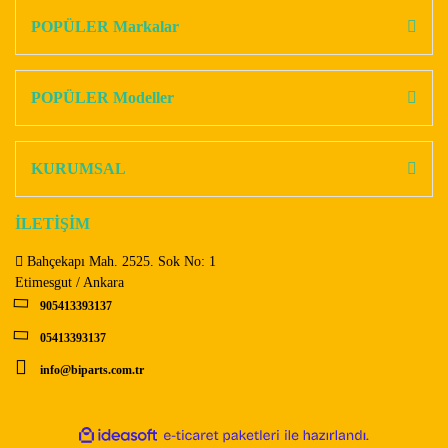
Görüş ve önerileriniz için teşekkür ederiz.
POPÜLER Markalar
Yorum Yaz
Ürün resmi kalitesiz, bozuk veya görüntülenemiyor.
Ürün açıklamasında eksik bilgiler bulunuyor.
POPÜLER Modeller
Ürün bilgilerinde hatalar bulunuyor.
Ürün fiyatı diğer sitelerden daha pahalı.
KURUMSAL
Bu ürüne benzer farklı alternatifler olmalı.
İLETİŞİM
Bahçekapı Mah. 2525. Sok No: 1
Etimesgut / Ankara
905413393137
Gönder
05413393137
info@biparts.com.tr
ile
ideasoft
e-