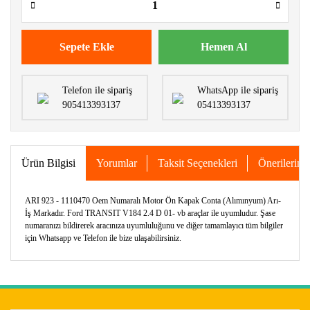
Sepete Ekle
Hemen Al
Telefon ile sipariş
WhatsApp ile sipariş
905413393137
05413393137
Ürün Bilgisi
Yorumlar
Taksit Seçenekleri
Önerileriniz
ARI 923 - 1110470 Oem Numaralı Motor Ön Kapak Conta (Alımınyum) Arı-
İş Markadır. Ford TRANSIT V184 2.4 D 01- vb araçlar ile uyumludur. Şase
numaranızı bildirerek aracınıza uyumluluğunu ve diğer tamamlayıcı tüm bilgiler
için Whatsapp ve Telefon ile bize ulaşabilirsiniz.
Bu ürünün fiyat bilgisi, resim, ürün açıklamalarında ve diğer
konularda yetersiz gördüğünüz noktaları öneri formunu
Bu ürüne ilk yorumu siz yapın!
kullanarak tarafımıza iletebilirsiniz.