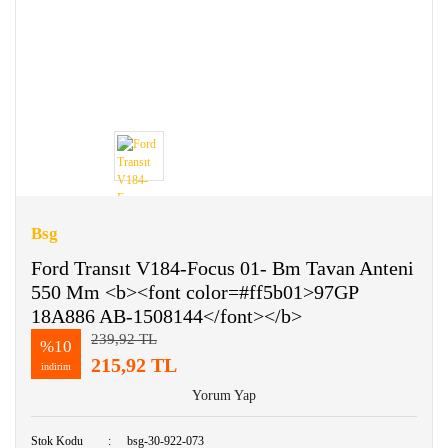
Bsg
Ford Transıt V184-Focus 01- Bm Tavan Anteni
550 Mm <b><font color=#ff5b01>97GP
18A886 AB-1508144</font></b>
239,92 TL
%10
215,92 TL
indirim
Yorum Yap
Stok Kodu
bsg-30-922-073