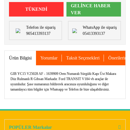
GELİNCE HABER
TÜKENDİ
VER
Telefon ile sipariş
WhatsApp ile sipariş
905413393137
05413393137
Ürün Bilgisi
Yorumlar
Taksit Seçenekleri
Önerileriniz
GIB YC15 V25028 AF - 1639909 Oem Numaralı Sürgülü Kapı Üst Makara
Düz Rulmanlı R Gibsan Markadır. Ford TRANSIT V184 vb araçlar ile
uyumludur. Şase numaranızı bildirerek aracınıza uyumluluğunu ve diğer
tamamlayıcı tüm bilgiler için Whatsapp ve Telefon ile bize ulaşabilirsiniz.
Bu ürünün fiyat bilgisi, resim, ürün açıklamalarında ve diğer
konularda yetersiz gördüğünüz noktaları öneri formunu
Bu ürüne ilk yorumu siz yapın!
kullanarak tarafımıza iletebilirsiniz.
Görüş ve önerileriniz için teşekkür ederiz.
POPÜLER Markalar