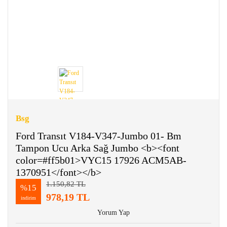
Bsg
Ford Transıt V184-V347-Jumbo 01- Bm
Tampon Ucu Arka Sağ Jumbo <b><font
color=#ff5b01>VYC15 17926 ACM5AB-
1370951</font></b>
1.150,82 TL
%15
978,19 TL
indirim
Yorum Yap