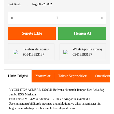
Stok Kodu
bsg-30-920-032
Sepete Ekle
Hemen Al
Telefon ile sipariş
WhatsApp ile sipariş
905413393137
05413393137
Ürün Bilgisi
Yorumlar
Taksit Seçenekleri
Önerileriniz
VYC15 17926 ACM5AB-1370951 Referans Numaralı Tampon Ucu Arka Sağ
Jumbo BSG Markadır.
Ford Transıt V184-V347-Jumbo 01- Bm Vb Araçlar ile uyumludur.
Şase numaranızı bildirerek aracınıza uyumluluğunu ve diğer tamamlayıcı tüm
bilgiler için Whatsapp ve Telefon ile bize ulaşabilirsiniz.