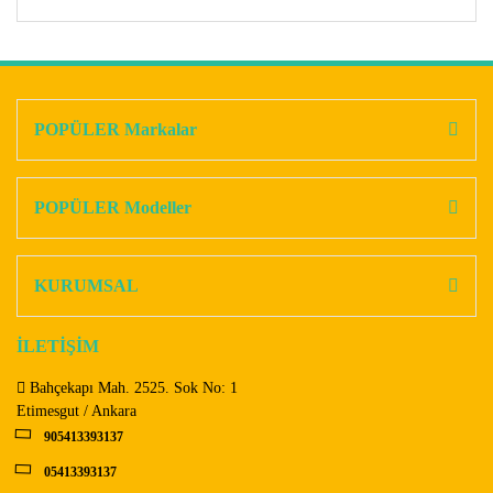
Bu ürünün fiyat bilgisi, resim, ürün açıklamalarında ve diğer
konularda yetersiz gördüğünüz noktaları öneri formunu
Bu ürüne ilk yorumu siz yapın!
kullanarak tarafımıza iletebilirsiniz.
Görüş ve önerileriniz için teşekkür ederiz.
POPÜLER Markalar
Yorum Yaz
Ürün resmi kalitesiz, bozuk veya görüntülenemiyor.
Ürün açıklamasında eksik bilgiler bulunuyor.
POPÜLER Modeller
Ürün bilgilerinde hatalar bulunuyor.
Ürün fiyatı diğer sitelerden daha pahalı.
KURUMSAL
Bu ürüne benzer farklı alternatifler olmalı.
İLETİŞİM
Bahçekapı Mah. 2525. Sok No: 1
Etimesgut / Ankara
905413393137
Gönder
05413393137