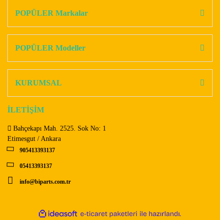
Görüş ve önerileriniz için teşekkür ederiz.
POPÜLER Markalar
Yorum Yaz
Ürün resmi kalitesiz, bozuk veya görüntülenemiyor.
Ürün açıklamasında eksik bilgiler bulunuyor.
POPÜLER Modeller
Ürün bilgilerinde hatalar bulunuyor.
Ürün fiyatı diğer sitelerden daha pahalı.
KURUMSAL
Bu ürüne benzer farklı alternatifler olmalı.
İLETİŞİM
Bahçekapı Mah. 2525. Sok No: 1
Etimesgut / Ankara
905413393137
Gönder
05413393137
info@biparts.com.tr
ile
ideasoft
e-