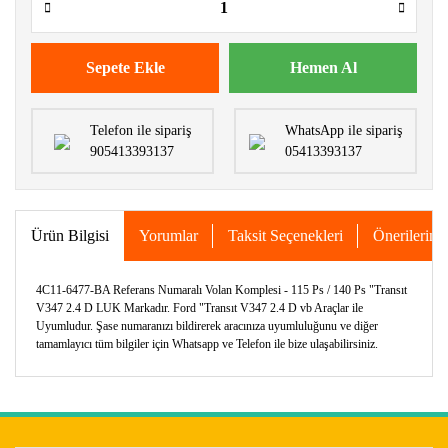
Sepete Ekle
Hemen Al
Telefon ile sipariş
WhatsApp ile sipariş
905413393137
05413393137
Ürün Bilgisi
Yorumlar
Taksit Seçenekleri
Önerileriniz
4C11-6477-BA Referans Numaralı Volan Komplesi - 115 Ps / 140 Ps "Transıt
V347 2.4 D LUK Markadır. Ford "Transıt V347 2.4 D vb Araçlar ile
Uyumludur. Şase numaranızı bildirerek aracınıza uyumluluğunu ve diğer
tamamlayıcı tüm bilgiler için Whatsapp ve Telefon ile bize ulaşabilirsiniz.
Bu ürünün fiyat bilgisi, resim, ürün açıklamalarında ve diğer
konularda yetersiz gördüğünüz noktaları öneri formunu
Bu ürüne ilk yorumu siz yapın!
kullanarak tarafımıza iletebilirsiniz.