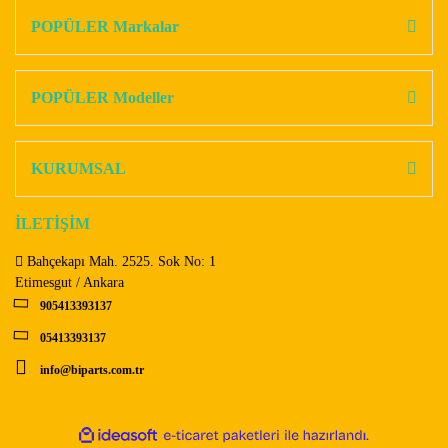
Görüş ve önerileriniz için teşekkür ederiz.
POPÜLER Markalar
Yorum Yaz
Ürün resmi kalitesiz, bozuk veya görüntülenemiyor.
Ürün açıklamasında eksik bilgiler bulunuyor.
POPÜLER Modeller
Ürün bilgilerinde hatalar bulunuyor.
Ürün fiyatı diğer sitelerden daha pahalı.
KURUMSAL
Bu ürüne benzer farklı alternatifler olmalı.
İLETİŞİM
Bahçekapı Mah. 2525. Sok No: 1
Etimesgut / Ankara
905413393137
Gönder
05413393137
info@biparts.com.tr
ile
ideasoft
e-