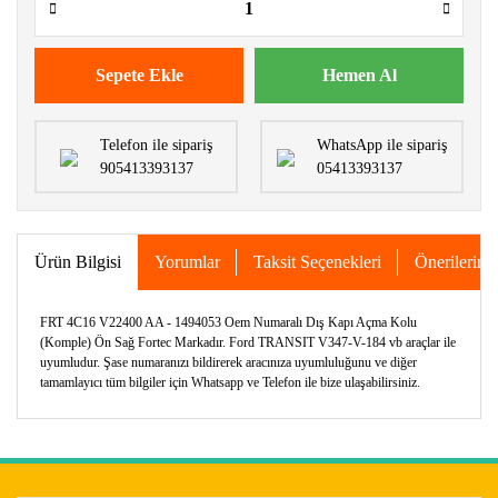
Sepete Ekle
Hemen Al
Telefon ile sipariş
WhatsApp ile sipariş
905413393137
05413393137
Ürün Bilgisi
Yorumlar
Taksit Seçenekleri
Önerileriniz
FRT 4C16 V22400 AA - 1494053 Oem Numaralı Dış Kapı Açma Kolu
(Komple) Ön Sağ Fortec Markadır. Ford TRANSIT V347-V-184 vb araçlar ile
uyumludur. Şase numaranızı bildirerek aracınıza uyumluluğunu ve diğer
tamamlayıcı tüm bilgiler için Whatsapp ve Telefon ile bize ulaşabilirsiniz.
Bu ürünün fiyat bilgisi, resim, ürün açıklamalarında ve diğer
konularda yetersiz gördüğünüz noktaları öneri formunu
Bu ürüne ilk yorumu siz yapın!
kullanarak tarafımıza iletebilirsiniz.