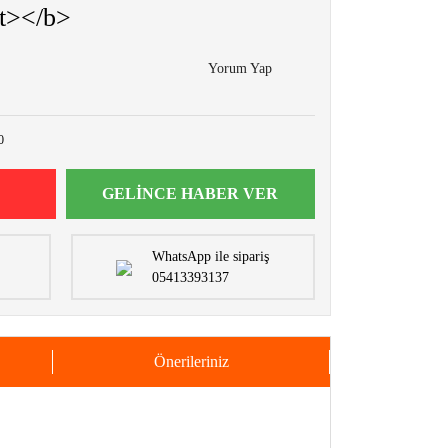
t></b>
Yorum Yap
0
GELİNCE HABER VER
WhatsApp ile sipariş
05413393137
Önerileriniz