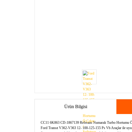
Ürün Bilgisi
CC11 6K863 CD-1867139 Referans Numaralı Turbo Hortumu Ö.Ç
Ford Transıt V362-V363 12- 100-125-155 Ps Vb Araçlar ile uyu