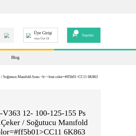
Üye Girişi
Sepetim
veya Üye Ol
Blog
 / Soğutucu Manıfold Arası <b><font color=#ff5b01>CC11 6K863
2-V363 12- 100-125-155 Ps
Çeker / Soğutucu Manıfold
color=#ff5b01>CC11 6K863