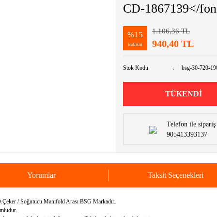
CD-1867139</fon
1.106,36 TL
%15
940,40 TL
indirim
Stok Kodu
bsg-30-720-19
TÜKENDİ
Telefon ile sipariş
905413393137
Yorumlar
Taksit Seçenekleri
eker / Soğutucu Manıfold Arası BSG Markadır.
mludur.