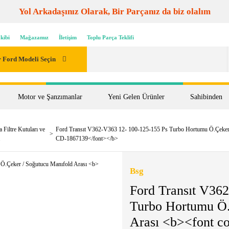
Yol Arkadaşınız Olarak, Bir Parçanız da biz olalım
kibi
Mağazamız
İletişim
Toplu Parça Teklifi
 Ford Modeli Seçin
Motor ve Şanzımanlar
Yeni Gelen Ürünler
Sahibinden
 Filtre Kutuları ve
Ford Transıt V362-V363 12- 100-125-155 Ps Turbo Hortumu Ö.Çeker
.
CD-1867139</font></b>
Bsg
Ford Transıt V36
Turbo Hortumu Ö.
Arası <b><font 