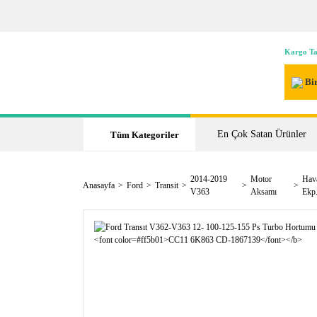
Kargo Ta
Bir
En Çok Satan Ürünler
Tüm Kategoriler
2014-2019
Motor
Hava
Anasayfa
Ford
Transit
V363
Aksamı
Ekp