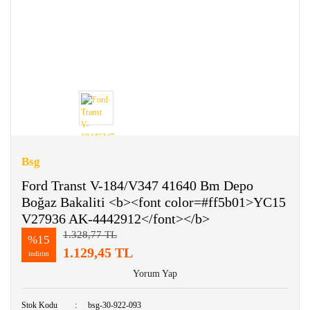
Bsg
Ford Transt V-184/V347 41640 Bm Depo
Boğaz Bakaliti <b><font color=#ff5b01>YC15
V27936 AK-4442912</font></b>
1.328,77 TL
%15
1.129,45 TL
indirim
Yorum Yap
Stok Kodu
bsg-30-922-093