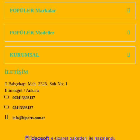
kullanarak tarafımıza iletebilirsiniz.
Görüş ve önerileriniz için teşekkür ederiz.
POPÜLER Markalar
Yorum Yaz
Ürün resmi kalitesiz, bozuk veya görüntülenemiyor.
Ürün açıklamasında eksik bilgiler bulunuyor.
POPÜLER Modeller
Ürün bilgilerinde hatalar bulunuyor.
Ürün fiyatı diğer sitelerden daha pahalı.
KURUMSAL
Bu ürüne benzer farklı alternatifler olmalı.
İLETİŞİM
Bahçekapı Mah. 2525. Sok No: 1
Etimesgut / Ankara
905413393137
Gönder
05413393137
info@biparts.com.tr
ile
ideasoft
e-