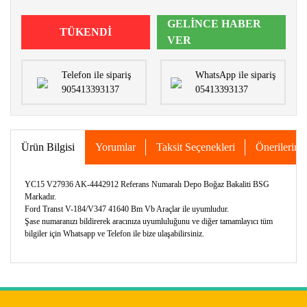
GELİNCE HABER
TÜKENDİ
VER
Telefon ile sipariş
WhatsApp ile sipariş
905413393137
05413393137
Ürün Bilgisi
Yorumlar
Taksit Seçenekleri
Önerileriniz
YC15 V27936 AK-4442912 Referans Numaralı Depo Boğaz Bakaliti BSG
Markadır.
Ford Transt V-184/V347 41640 Bm Vb Araçlar ile uyumludur.
Şase numaranızı bildirerek aracınıza uyumluluğunu ve diğer tamamlayıcı tüm
bilgiler için Whatsapp ve Telefon ile bize ulaşabilirsiniz.
Bu ürünün fiyat bilgisi, resim, ürün açıklamalarında ve diğer
konularda yetersiz gördüğünüz noktaları öneri formunu
Bu ürüne ilk yorumu siz yapın!