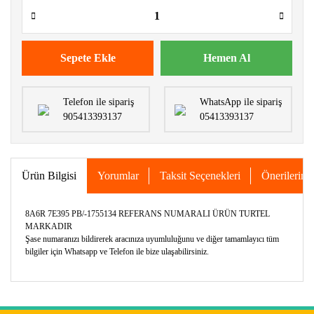
Sepete Ekle
Hemen Al
Telefon ile sipariş
WhatsApp ile sipariş
905413393137
05413393137
Ürün Bilgisi
Yorumlar
Taksit Seçenekleri
Önerileriniz
8A6R 7E395 PB/-1755134 REFERANS NUMARALI ÜRÜN TURTEL
MARKADIR
Şase numaranızı bildirerek aracınıza uyumluluğunu ve diğer tamamlayıcı tüm
bilgiler için Whatsapp ve Telefon ile bize ulaşabilirsiniz.
Bu ürünün fiyat bilgisi, resim, ürün açıklamalarında ve diğer