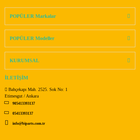
konularda yetersiz gördüğünüz noktaları öneri formunu
Bu ürüne ilk yorumu siz yapın!
kullanarak tarafımıza iletebilirsiniz.
Görüş ve önerileriniz için teşekkür ederiz.
POPÜLER Markalar
Yorum Yaz
Ürün resmi kalitesiz, bozuk veya görüntülenemiyor.
Ürün açıklamasında eksik bilgiler bulunuyor.
POPÜLER Modeller
Ürün bilgilerinde hatalar bulunuyor.
Ürün fiyatı diğer sitelerden daha pahalı.
KURUMSAL
Bu ürüne benzer farklı alternatifler olmalı.
İLETİŞİM
Bahçekapı Mah. 2525. Sok No: 1
Etimesgut / Ankara
905413393137
Gönder
05413393137
info@biparts.com.tr