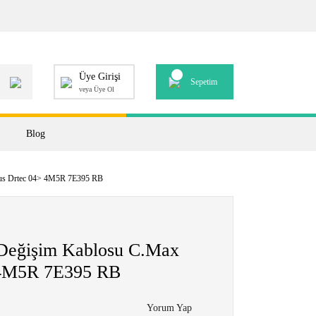
Üye Girişi
Sepetim
veya Üye Ol
Blog
ocus Drtec 04> 4M5R 7E395 RB
ı Değişim Kablosu C.Max
 4M5R 7E395 RB
Yorum Yap