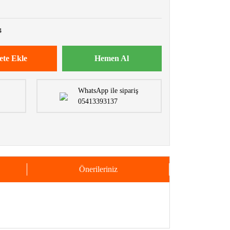
4
ete Ekle
Hemen Al
WhatsApp ile sipariş
05413393137
Önerileriniz