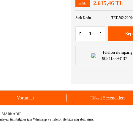
2.615,46 TL
indirim
Stok Kodu
TRT-502-2200
Sep
Telefon ile sipariş
905413393137
Yorumlar
Taksit Seçenekleri
EL MARKADIR
yıcı tüm bilgiler için Whatsapp ve Telefon ile bize ulaşabilirsiniz.