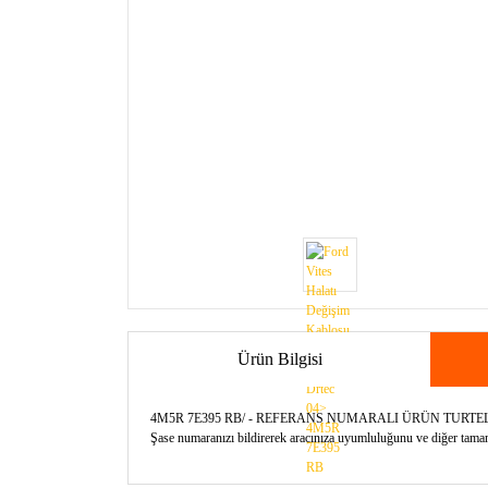
Ürün Bilgisi
4M5R 7E395 RB/ - REFERANS NUMARALI ÜRÜN TURT
Şase numaranızı bildirerek aracınıza uyumluluğunu ve diğer tamamla