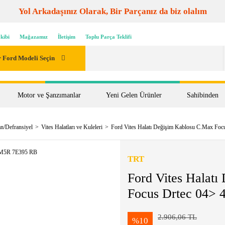
Yol Arkadaşınız Olarak, Bir Parçanız da biz olalım
kibi
Mağazamız
İletişim
Toplu Parça Teklifi
 Ford Modeli Seçin
Motor ve Şanzımanlar
Yeni Gelen Ürünler
Sahibinden
n/Defransiyel
Vites Halatları ve Kuleleri
Ford Vites Halatı Değişim Kablosu C.Max F
TRT
Ford Vites Halat
Focus Drtec 04>
2.906,06 TL
%10