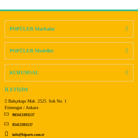
Bu ürünün fiyat bilgisi, resim, ürün açıklamalarında ve diğer
konularda yetersiz gördüğünüz noktaları öneri formunu
Bu ürüne ilk yorumu siz yapın!
kullanarak tarafımıza iletebilirsiniz.
Görüş ve önerileriniz için teşekkür ederiz.
POPÜLER Markalar
Yorum Yaz
Ürün resmi kalitesiz, bozuk veya görüntülenemiyor.
Ürün açıklamasında eksik bilgiler bulunuyor.
POPÜLER Modeller
Ürün bilgilerinde hatalar bulunuyor.
Ürün fiyatı diğer sitelerden daha pahalı.
KURUMSAL
Bu ürüne benzer farklı alternatifler olmalı.
İLETİŞİM
Bahçekapı Mah. 2525. Sok No: 1
Etimesgut / Ankara
905413393137
Gönder
05413393137
info@biparts.com.tr