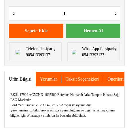
Sepete Ekle
Hemen Al
Telefon ile sipariş
WhatsApp ile sipariş
905413393137
05413393137
Ürün Bilgisi
Yorumlar
Taksit Seçenekleri
Önerileriniz
BK31 17926 AG5CND-1867569 Referans Numaralı Arka Tampon Köşesi Sağ
BSG Markadır.
Ford Yeni Transit V 363 14- Bm Vb Araçlar ile uyumludur.
Şase numaranızı bildirerek aracınıza uyumluluğunu ve diğer tamamlayıcı tüm
bilgiler için Whatsapp ve Telefon ile bize ulaşabilirsiniz.