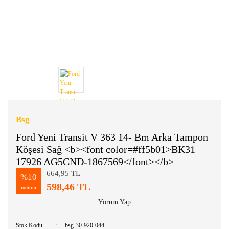
Bsg
Ford Yeni Transit V 363 14- Bm Arka Tampon
Köşesi Sağ <b><font color=#ff5b01>BK31
17926 AG5CND-1867569</font></b>
664,95 TL
%10
598,46 TL
indirim
Yorum Yap
Stok Kodu
bsg-30-920-044