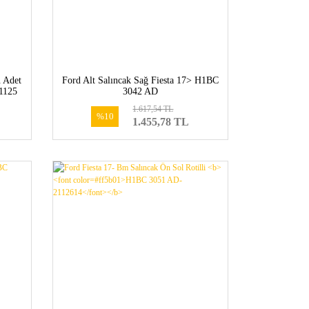
n Adet
Ford Alt Salıncak Sağ Fiesta 17> H1BC
1125
3042 AD
1.617,54 TL
%10
1.455,78 TL