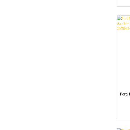
Ford 
co