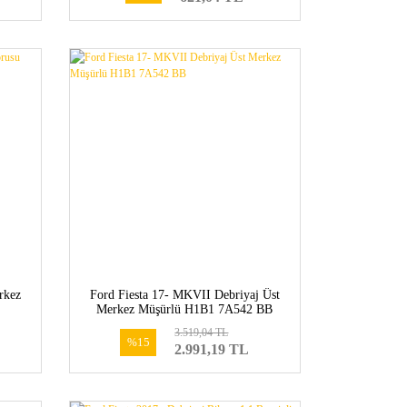
rkez
Ford Fiesta 17- MKVII Debriyaj Üst
Merkez Müşürlü H1B1 7A542 BB
3.519,04 TL
%15
2.991,19 TL