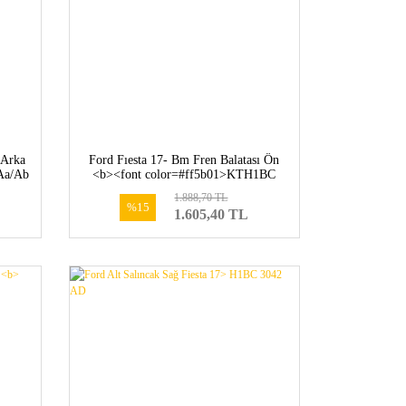
 Arka
Ford Fıesta 17- Bm Fren Balatası Ön
Aa/Ab
<b><font color=#ff5b01>KTH1BC
1BC
2K021 AB-2095160</font></b>
1.888,70 TL
b>
%15
1.605,40 TL