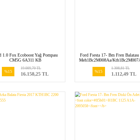
d 1.0 Fox Ecoboost Yağ Pompası
Ford Fıesta 17- Bm Fren Balatası
CM5G 6A311 KB
Meh1Bc2M008Aa/Kth1Bc2M007
<b><font color=#ff5b01>KTH
19.009,70 TL
1.308,81 TL
2M007 AC-2012004</font></
%15
%15
16.158,25 TL
1.112,49 TL