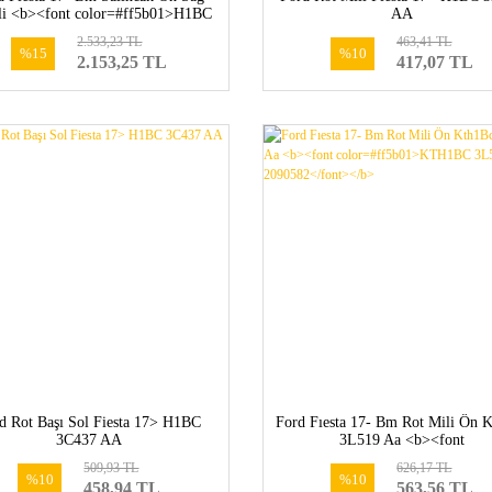
lli <b><font color=#ff5b01>H1BC
AA
3042 AD-2112616</font></b>
2.533,23 TL
463,41 TL
%15
%10
2.153,25 TL
417,07 TL
d Rot Başı Sol Fiesta 17> H1BC
Ford Fıesta 17- Bm Rot Mili Ön 
3C437 AA
3L519 Aa <b><font
color=#ff5b01>KTH1BC 3L519
509,93 TL
626,17 TL
2090582</font></b>
%10
%10
458,94 TL
563,56 TL