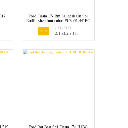
2017
Ford Fiesta 17- Bm Salıncak Ön Sol
Rotilli <b><font color=#ff5b01>H1BC
3051 AD-2112614</font></b>
2.533,23 TL
%15
2.153,25 TL
3L519
Ford Rot Başı Sağ Fiesta 17> H1BC