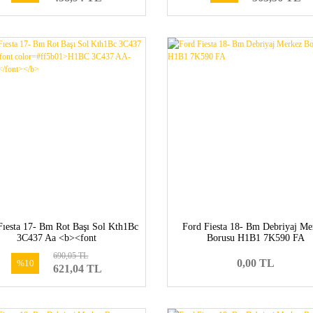
Fıesta 17- Bm Rot Başı Sol Kth1Bc
Ford Fiesta 18- Bm Debriyaj Me
3C437 Aa <b><font
Borusu H1B1 7K590 FA
lor=#ff5b01>H1BC 3C437 AA-
690,05 TL
2095043</font></b>
0,00 TL
%10
621,04 TL