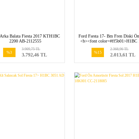
 Arka Balata Fiesta 2017 KTH1BC
Ford Fıesta 17- Bm Fren Diski Ö
2200 AB-2112555
<b><font color=#ff5b01>H1BC 
A1A-2095058</font></b>
3.909,75 TL
2.368,96 TL
%3
%15
3.792,46 TL
2.013,61 TL