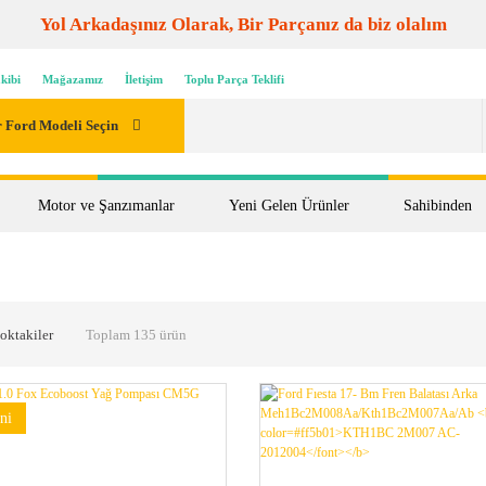
Yol Arkadaşınız Olarak, Bir Parçanız da biz olalım
kibi
Mağazamız
İletişim
Toplu Parça Teklifi
 Ford Modeli Seçin
Motor ve Şanzımanlar
Yeni Gelen Ürünler
Sahibinden
oktakiler
Toplam 135 ürün
ni