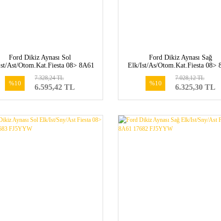
Ford Dikiz Aynası Sol
Ford Dikiz Aynası Sağ
Ist/Ast/Otom.Kat.Fiesta 08> 8A61
Elk/Ist/As/Otom.Kat.Fiesta 08>
17683 GJ5YYW
17682 GJ5YYW
7.328,24 TL
7.028,12 TL
%10
%10
6.595,42 TL
6.325,30 TL