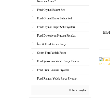
Nereden Alınır?
Ford Orjinal Bakım Seti
Ford Orjinal Baskı Balata Seti
Ford Orjinal Triger Seti Fiyatları
Elk/
Ford Direksiyon Kutusu Fiyatları
İvedik Ford Yedek Parça
Ostim Ford Yedek Parça
Ford Şanzıman Yedek Parça Fiyatları
Ford Fren Balatası Fiyatları
Ford Ranger Yedek Parça Fiyatları
Tüm Bloglar