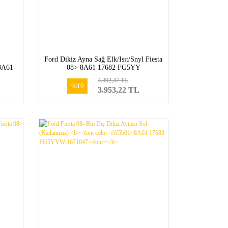
Ford Dikiz Ayna Sağ Elk/Isıt/Snyl Fiesta
 8A61
08> 8A61 17682 FG5YY
4.392,47 TL
%10
3.953,22 TL