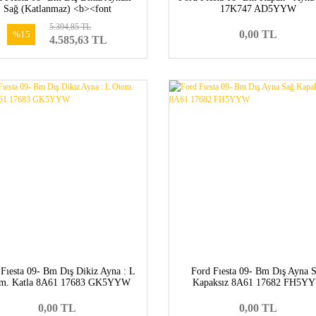
Sağ (Katlanmaz) <b><font
17K747 AD5YYW
r=#ff5b01>8A61 17682 FG5YYW-
5.394,85 TL
1594573</font></b>
0,00 TL
%15
4.585,63 TL
 Fıesta 09- Bm Dış Dikiz Ayna : L
Ford Fıesta 09- Bm Dış Ayna 
m. Katla 8A61 17683 GK5YYW
Kapaksız 8A61 17682 FH5Y
0,00 TL
0,00 TL