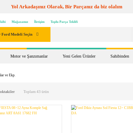
Yol Arkadaşınız Olarak, Bir Parçanız da biz olalım
kibi
Mağazamız
İletişim
Toplu Parça Teklifi
 Ford Modeli Seçin
Motor ve Şanzımanlar
Yeni Gelen Ürünler
Sahibinden
lar ve Ekp.
oktakiler
Toplam 43 ürün