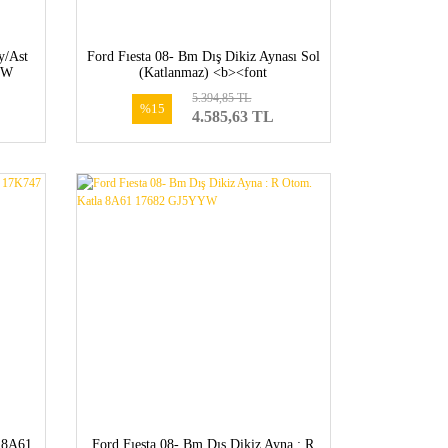
y/Ast
Ford Fıesta 08- Bm Dış Dikiz Aynası Sol
YW
(Katlanmaz) <b><font
color=#ff5b01>8A61 17683 FH5YYW-
5.394,85 TL
1671047</font></b>
%15
4.585,63 TL
a 8A61
Ford Fıesta 08- Bm Dış Dikiz Ayna : R