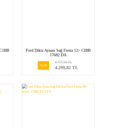
> C1BB
Ford Dikiz Aynası Sağ Fiesta 12> CIBB
17682 DA
4.777,58 TL
%10
4.299,82 TL