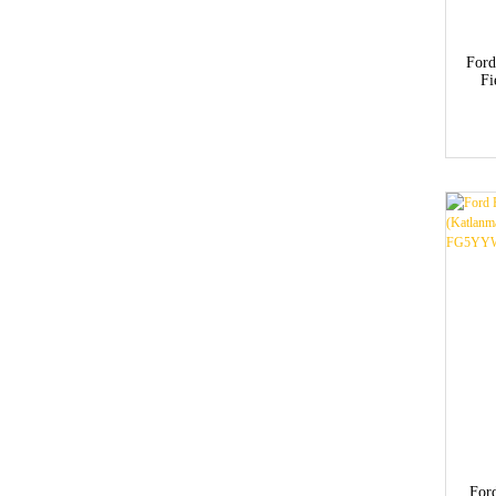
Ford
F
For