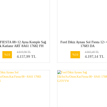
 FIESTA 08>12 Ayna Komple Sağ
Ford Dikiz Aynası Sol Fiesta 12
ek.Katlanır ART 8A61 17682 FH
17683 DA
4.619,98 TL
4.663,49 TL
%10
%10
4.157,99 TL
4.197,14 TL