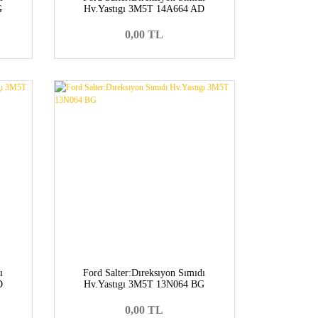
G
Hv.Yastıgı 3M5T 14A664 AD
0,00 TL
ı
Ford Salter:Dıreksıyon Sımıdı
D
Hv.Yastıgı 3M5T 13N064 BG
0,00 TL