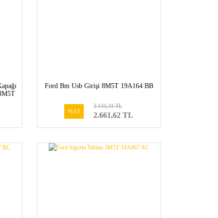
Kapağı
Ford Bm Usb Girişi 8M5T 19A164 BB
>3M5T
/b>
3.131,31 TL
%15
2.661,62 TL