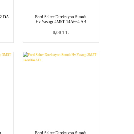
12 DA
Ford Salter:Dıreksıyon Sımıdı
Hv.Yastıgı 4M5T 14A664 AB
0,00 TL
ı
Ford Salter:Dıreksıyon Sımıdı