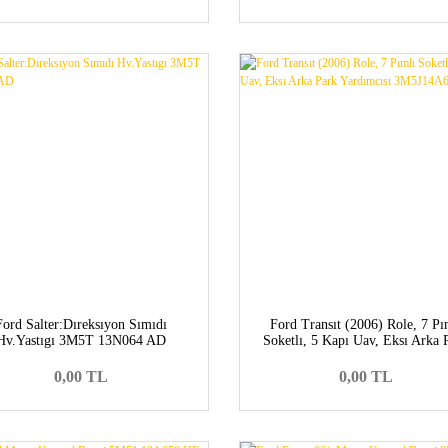
Ford Salter:Dıreksıyon Sımıdı
Ford Transıt (2006) Role, 7 Pı
Hv.Yastıgı 3M5T 13N064 AD
Soketlı, 5 Kapı Uav, Eksı Arka 
Yardımcısı 3M5J14A672AA
0,00 TL
0,00 TL