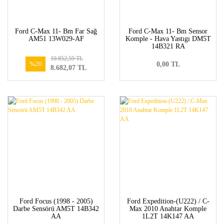
Ford C-Max 11- Bm Far Sağ
Ford C-Max 11- Bm Sensor
AM51 13W029-AF
Komple - Hava Yastıgı DM5T
14B321 RA
10.852,59 TL
%20
0,00 TL
8.682,07 TL
Ford Focus (1998 - 2005)
Ford Expedition-(U222) / C-
Darbe Sensörü AM5T 14B342
Max 2010 Anahtar Komple
AA
1L2T 14K147 AA