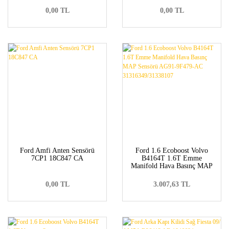
0,00 TL
0,00 TL
Ford Amfi Anten Sensörü
Ford 1.6 Ecoboost Volvo
7CP1 18C847 CA
B4164T 1.6T Emme
Manifold Hava Basınç MAP
Sensörü AG91-9F479-AC
31316349/31338107
0,00 TL
3.007,63 TL