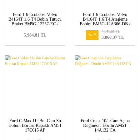
Ford 1.6 Ecoboost Volvo
Ford 1.6 Ecoboost Volvo
B4164T 1.6 T4 Bobin Tutucu
B4164T 1.6 T4 Ateşleme
Braket BM5G-12257-EC /
Bobini BM5G-12A366-DB /
31401636
31375550 / 31339210
4.541,61 TL
%15
5.984,81 TL
3.860,37 TL
Ford C-Max 11- Bm Cam Su
Ford Cmax 10/- Cam Açma
Dolum Borusu Kapaklı AM51
Düğmesi : Dörtlü AM5T
17C615 AF
14A132 CA