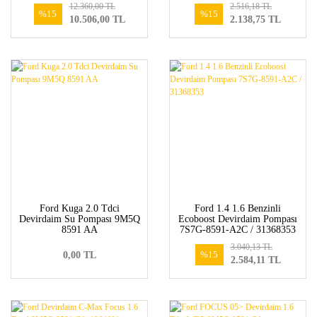
12.360,00 TL
2.516,18 TL
CA-1364681</font></b>
%15
%15
10.506,00 TL
2.138,75 TL
Ford Kuga 2.0 Tdci
Ford 1.4 1.6 Benzinli
Devirdaim Su Pompası 9M5Q
Ecoboost Devirdaim Pompası
8591 AA
7S7G-8591-A2C / 31368353
3.040,13 TL
%15
0,00 TL
2.584,11 TL