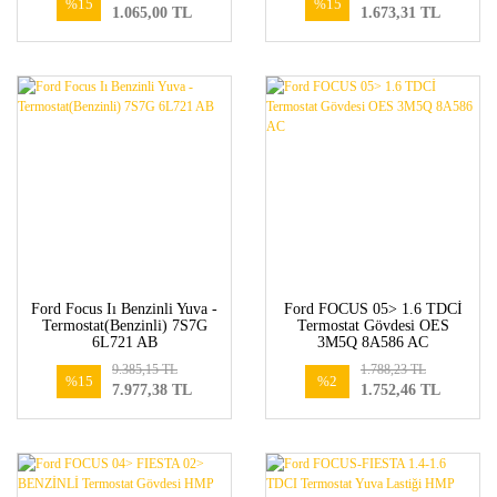
%15
%15
1.065,00 TL
1.673,31 TL
Ford Focus Iı Benzinli Yuva -
Ford FOCUS 05> 1.6 TDCİ
Termostat(Benzinli) 7S7G
Termostat Gövdesi OES
6L721 AB
3M5Q 8A586 AC
9.385,15 TL
1.788,23 TL
%15
%2
7.977,38 TL
1.752,46 TL