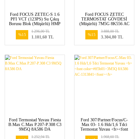
Ford FOCUS ZETEC-S 1.6
Ford FOCUS ZETEC
PFI VCT (123PS) Su Çıkış
TERMOSTAT GÖVDESİ
Borusu Blok (Müşürlü) HMP
(Müşürlü) 7M5G 8K556 AC
7M5G 8K556 AC
1.296,00 TL
3.888,00 TL
%15
%15
1.101,60 TL
3.304,80 TL
Ford Termostad Yuvası Fiesta
Ford 307/Partner/Focus/C-
B.Max C.Max P.207-P.308 C3
Max 03- 1.6 Hdı/1,6 Tdci
9M5Q 8A586 DA
Termostat Yuvası <b><font
color=#ff5b01>3M5Q 8A586
1.252,94 TL
1.968,60 TL
AC-1313841</font></b>