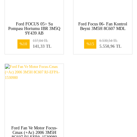
Ford FOCUS 05> Su
Ford Focus 06- Fan Kontrol
Pompası Hortumu IBR 3M5Q
Beyni 3M5H 8C607 MDL
9Y439 AB
157,04 TL
6.530,54 TL
%10
%15
141,33 TL
5.550,96 TL
Ford Fan Ve Motor Focus-
Cmax (+Ac) 2006 3M5H