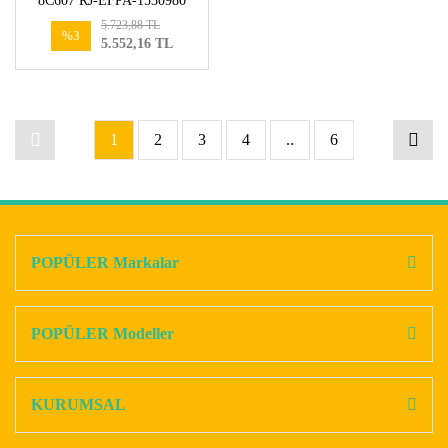
8C607 RJ-EFPA-1530980
5.723,88 TL
%3
5.552,16 TL
1
2
3
4
..
6
POPÜLER Markalar
POPÜLER Modeller
KURUMSAL