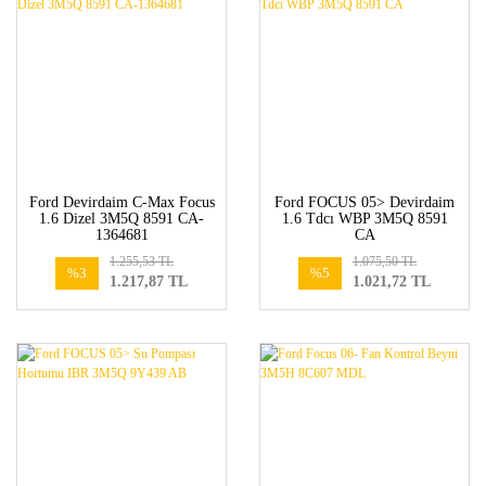
Ford Devirdaim C-Max Focus
Ford FOCUS 05> Devirdaim
1.6 Dizel 3M5Q 8591 CA-
1.6 Tdcı WBP 3M5Q 8591
1364681
CA
1.255,53 TL
1.075,50 TL
%3
%5
1.217,87 TL
1.021,72 TL