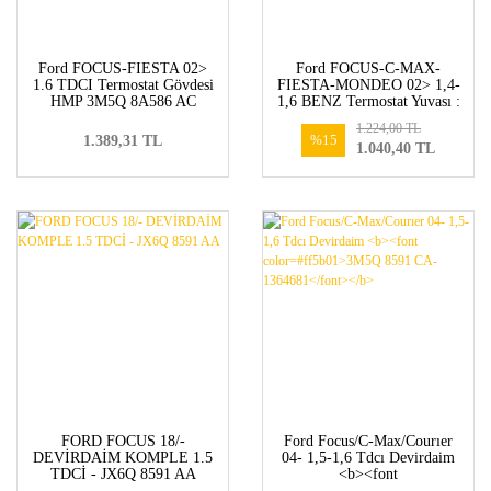
Ford FOCUS-FIESTA 02>
Ford FOCUS-C-MAX-
1.6 TDCI Termostat Gövdesi
FIESTA-MONDEO 02> 1,4-
HMP 3M5Q 8A586 AC
1,6 BENZ Termostat Yuvası :
Benzinli 2S6G 9K478 BD
1.224,00 TL
%15
1.389,31 TL
1.040,40 TL
FORD FOCUS 18/-
Ford Focus/C-Max/Courıer
DEVİRDAİM KOMPLE 1.5
04- 1,5-1,6 Tdcı Devirdaim
TDCİ - JX6Q 8591 AA
<b><font
color=#ff5b01>3M5Q 8591