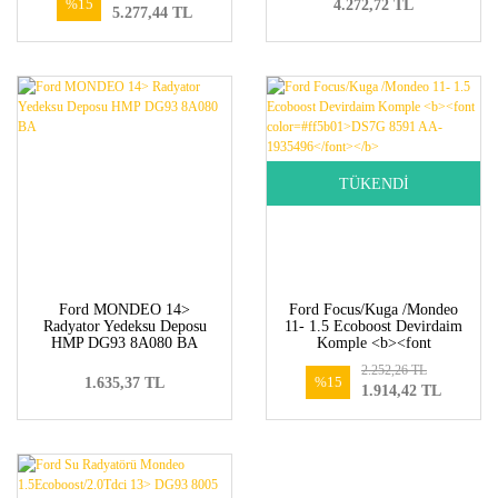
%15
4.272,72 TL
5.277,44 TL
AE-1930646</font></b>
TÜKENDİ
Ford MONDEO 14>
Ford Focus/Kuga /Mondeo
Radyator Yedeksu Deposu
11- 1.5 Ecoboost Devirdaim
HMP DG93 8A080 BA
Komple <b><font
color=#ff5b01>DS7G 8591
2.252,26 TL
AA-1935496</font></b>
%15
1.635,37 TL
1.914,42 TL