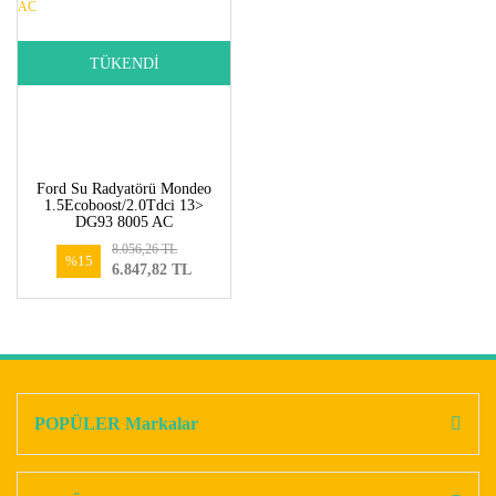
TÜKENDİ
Ford Su Radyatörü Mondeo
1.5Ecoboost/2.0Tdci 13>
DG93 8005 AC
8.056,26 TL
%15
6.847,82 TL
POPÜLER Markalar