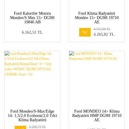
Ford Kalorifer Motoru
Ford Klima Radyatörü
Mondeo/S.Max 15> DG9H
Mondeo 15> DG9H 19710
19846 AB
AE
4.352,88 TL
%2
6.162,51 TL
4.265,82 TL
Ford Mondeo/S-Max/Edge
Ford MONDEO 14> Klima
14- 1,5/2,0 Ecoboost/2,0 Tdci
Radyatörü HMP DG9H 19710
Klima Radyatörü
AE
Benzın/Dızel <b><font
6.208,75 TL
color=#ff5b01>DG9H 19710