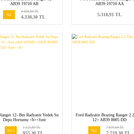
AB39 19710 AB
AB39 19710 AA
4.426,84 TL
5.318,91 TL
%2
4.338,30 TL
Ranger 12- Bm Radyatör Yedek Su
Ford Radyatör Brazing Ranger 2.
Depo Hortumu <b><font
12> AB39 8005 DD
lor=#ff5b01>AB39 8W005 AD-
1.123,89 TL
7.876,84 TL
5251183</font></b>
%15
%2
955,30 TL
7.719,30 TL