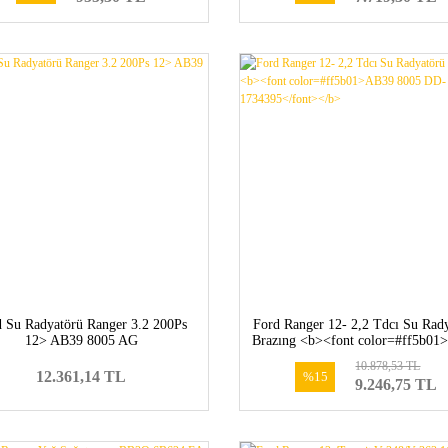
d Su Radyatörü Ranger 3.2 200Ps
Ford Ranger 12- 2,2 Tdcı Su Rad
12> AB39 8005 AG
Brazıng <b><font color=#ff5b0
8005 DD-1734395</font></b
10.878,53 TL
12.361,14 TL
%15
9.246,75 TL