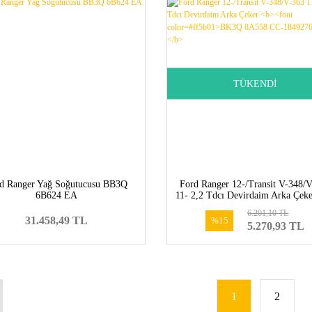
TÜKENDİ
d Ranger Yağ Soğutucusu BB3Q
Ford Ranger 12-/Transit V-348/
6B624 EA
11- 2,2 Tdcı Devirdaim Arka Çek
<font color=#ff5b01>BK3Q 8A55
6.201,10 TL
1849276</font></b>
31.458,49 TL
%15
5.270,93 TL
1
2