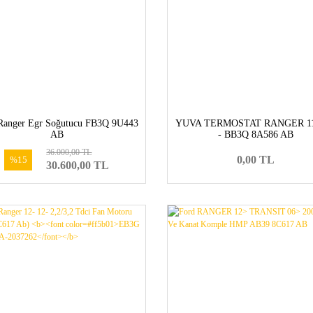
Ranger Egr Soğutucu FB3Q 9U443
YUVA TERMOSTAT RANGER 1
AB
- BB3Q 8A586 AB
36.000,00 TL
0,00 TL
%15
30.600,00 TL