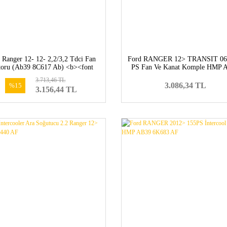
 Ranger 12- 12- 2,2/3,2 Tdci Fan
Ford RANGER 12> TRANSIT 06
oru (Ab39 8C617 Ab) <b><font
PS Fan Ve Kanat Komple HMP 
lor=#ff5b01>EB3G 8C617 CA-
8C617 AB
3.713,46 TL
2037262</font></b>
3.086,34 TL
%15
3.156,44 TL