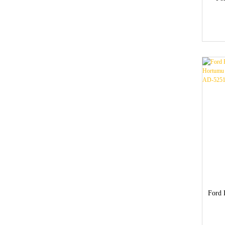
Ford 
co