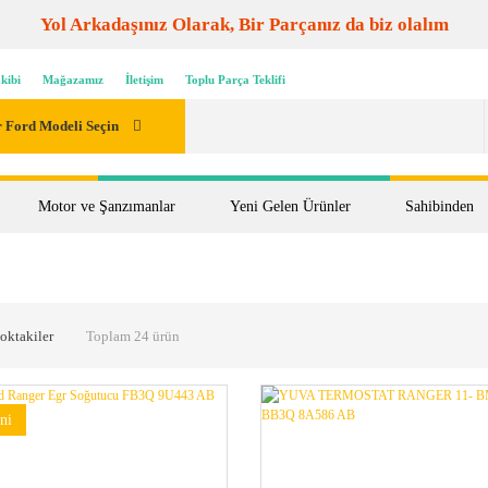
Yol Arkadaşınız Olarak, Bir Parçanız da biz olalım
kibi
Mağazamız
İletişim
Toplu Parça Teklifi
 Ford Modeli Seçin
Motor ve Şanzımanlar
Yeni Gelen Ürünler
Sahibinden
oktakiler
Toplam 24 ürün
ni