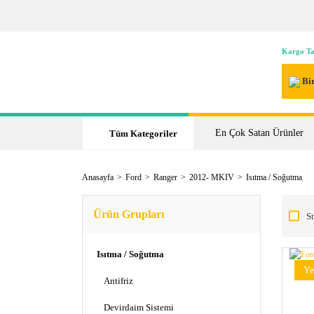
Kargo Ta
Bir
En Çok Satan Ürünler
Tüm Kategoriler
Anasayfa
Ford
Ranger
2012- MKIV
Isıtma / Soğutma
Ürün Grupları
St
Isıtma / Soğutma
Ye
Antifriz
Devirdaim Sistemi