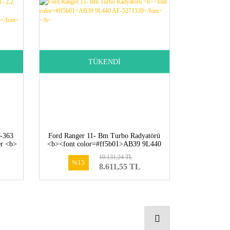
TÜKENDİ
V-363
Ford Ranger 11- Bm Turbo Radyatörü
er <b>
<b><font color=#ff5b01>AB39 9L440
8 CC-
AF-5271339</font></b>
10.131,24 TL
%15
8.611,55 TL