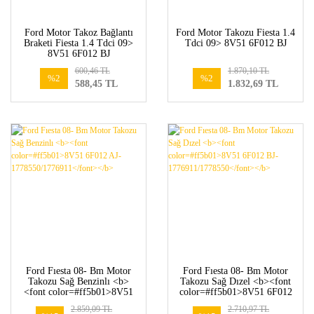
Ford Motor Takoz Bağlantı
Ford Motor Takozu Fiesta 1.4
Braketi Fiesta 1.4 Tdci 09>
Tdci 09> 8V51 6F012 BJ
8V51 6F012 BJ
600,46 TL
1.870,10 TL
%2
%2
588,45 TL
1.832,69 TL
Ford Fıesta 08- Bm Motor
Ford Fıesta 08- Bm Motor
Takozu Sağ Benzinlı <b>
Takozu Sağ Dızel <b><font
<font color=#ff5b01>8V51
color=#ff5b01>8V51 6F012
6F012 AJ-
BJ-1776911/1778550</font>
2.859,09 TL
2.710,97 TL
1778550/1776911</font></b>
</b>