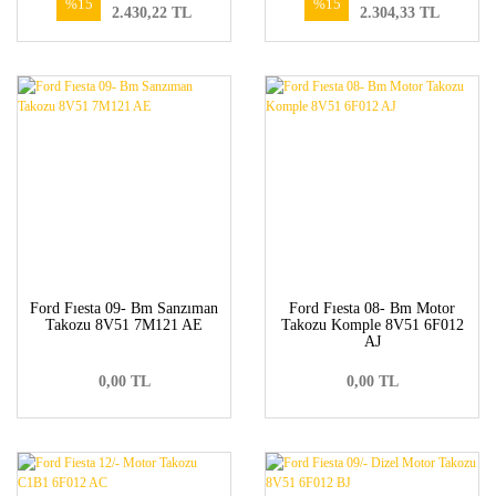
%15
%15
2.430,22 TL
2.304,33 TL
Ford Fıesta 09- Bm Sanzıman
Ford Fıesta 08- Bm Motor
Takozu 8V51 7M121 AE
Takozu Komple 8V51 6F012
AJ
0,00 TL
0,00 TL