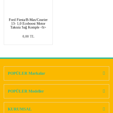
Ford Fiesta/B-Max/Courier
13- 1,0 Ecoboost Motor
Takozu Sağ Komple <b>
<font color=#ff5b01>C1B1
6F012 AD-2009270</font>
0,00 TL
</b>
POPÜLER Markalar
POPÜLER Modeller
KURUMSAL