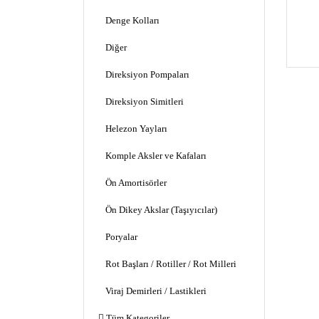
Denge Kolları
Diğer
Direksiyon Pompaları
Direksiyon Simitleri
Helezon Yayları
Komple Aksler ve Kafaları
Ön Amortisörler
Ön Dikey Akslar (Taşıyıcılar)
Poryalar
Rot Başları / Rotiller / Rot Milleri
Viraj Demirleri / Lastikleri
Tüm Kategoriler