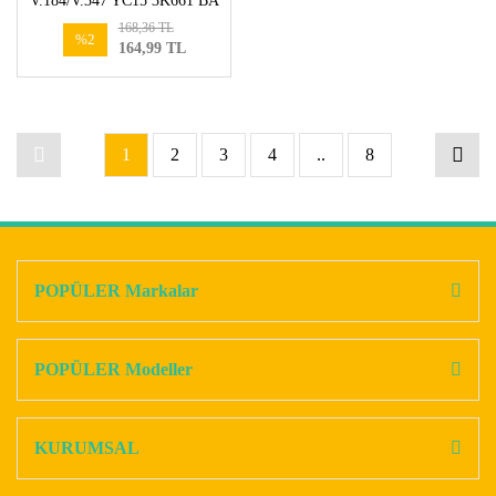
V.184/V.347 YC15 3K661 BA
168,36 TL
%2
164,99 TL
1
2
3
4
..
8
POPÜLER Markalar
POPÜLER Modeller
KURUMSAL