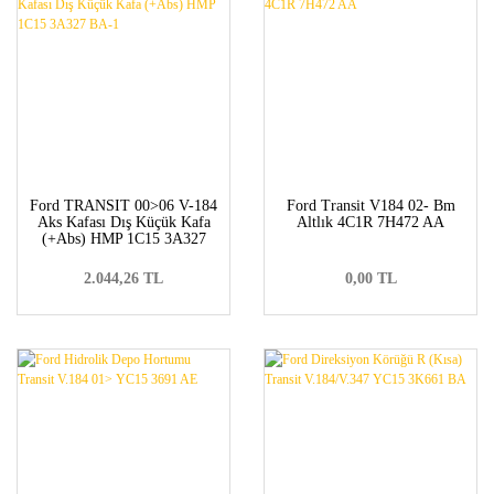
Ford TRANSIT 00>06 V-184
Ford Transit V184 02- Bm
Aks Kafası Dış Küçük Kafa
Altlık 4C1R 7H472 AA
(+Abs) HMP 1C15 3A327
BA-1
2.044,26 TL
0,00 TL