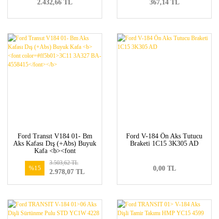
2.432,66 TL
367,14 TL
Ford Transıt V184 01- Bm
Ford V-184 Ön Aks Tutucu
Aks Kafası Dış (+Abs) Buyuk
Braketi 1C15 3K305 AD
Kafa <b><font
color=#ff5b01>3C11 3A327
3.503,62 TL
BA-4558415</font></b>
%15
0,00 TL
2.978,07 TL