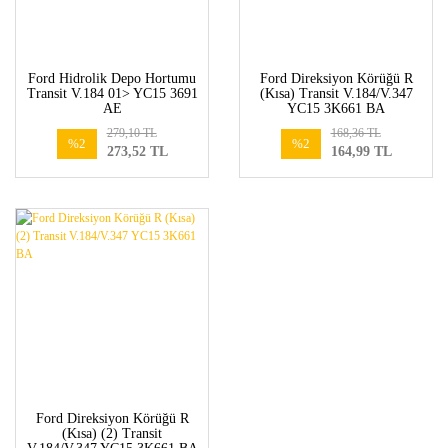
Ford Hidrolik Depo Hortumu
Ford Direksiyon Körüğü R
Transit V.184 01> YC15 3691
(Kısa) Transit V.184/V.347
AE
YC15 3K661 BA
279,10 TL
168,36 TL
%2
%2
273,52 TL
164,99 TL
Ford Direksiyon Körüğü R
(Kısa) (2) Transit