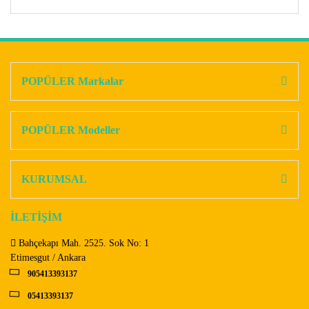
Bu ürünün fiyat bilgisi, resim, ürün açıklamalarında ve diğer
konularda yetersiz gördüğünüz noktaları öneri formunu
Bu ürüne ilk yorumu siz yapın!
kullanarak tarafımıza iletebilirsiniz.
Görüş ve önerileriniz için teşekkür ederiz.
POPÜLER Markalar
Yorum Yaz
Ürün resmi kalitesiz, bozuk veya görüntülenemiyor.
Ürün açıklamasında eksik bilgiler bulunuyor.
POPÜLER Modeller
Ürün bilgilerinde hatalar bulunuyor.
Ürün fiyatı diğer sitelerden daha pahalı.
KURUMSAL
Bu ürüne benzer farklı alternatifler olmalı.
İLETİŞİM
Bahçekapı Mah. 2525. Sok No: 1
Etimesgut / Ankara
905413393137
Gönder
05413393137