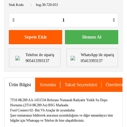
Stok Kodu
bsg-30-720-053
Sepete Ekle
Hemen Al
Telefon ile sipariş
WhatsApp ile sipariş
905413393137
05413393137
Ürün Bilgisi
Yorumlar
Taksit Seçenekleri
Önerileriniz
7T16 8K289 AA-1451534 Referans Numaralı Radyatör Yedek Su Depo
Hortumu (2T14 8K289 Ae) BSG Markadır.
Ford Connect 02- Bm Vb Araçlar ile uyumludur.
Şase numaranızı bildirerek aracınıza uyumluluğunu ve diğer tamamlayıcı tüm
bilgiler için Whatsapp ve Telefon ile bize ulaşabilirsiniz.