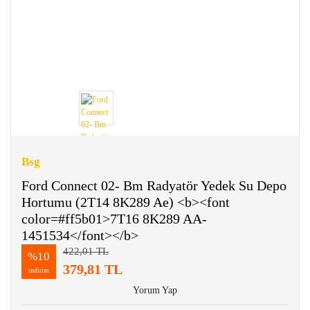
Bsg
Ford Connect 02- Bm Radyatör Yedek Su Depo
Hortumu (2T14 8K289 Ae) <b><font
color=#ff5b01>7T16 8K289 AA-
1451534</font></b>
422,01 TL
%10
379,81 TL
indirim
Yorum Yap