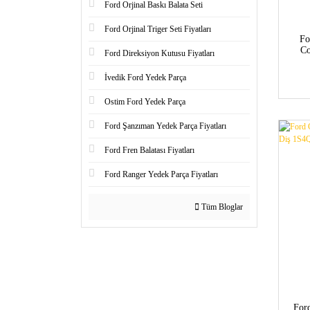
Ford Orjinal Baskı Balata Seti
Ford Orjinal Triger Seti Fiyatları
Fo
Co
Ford Direksiyon Kutusu Fiyatları
color
İvedik Ford Yedek Parça
Ostim Ford Yedek Parça
Ford Şanzıman Yedek Parça Fiyatları
Ford Fren Balatası Fiyatları
Ford Ranger Yedek Parça Fiyatları
Tüm Bloglar
For