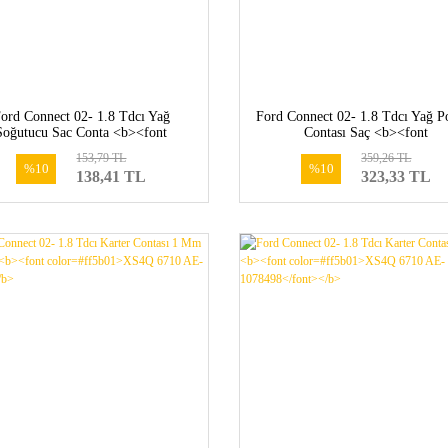
ord Connect 02- 1.8 Tdcı Yağ
Ford Connect 02- 1.8 Tdcı Yağ 
Soğutucu Sac Conta <b><font
Contası Saç <b><font
lor=#ff5b01>XS4Q 6A728 AD-
color=#ff5b01>XS4Q 6A628 
153,79 TL
359,26 TL
1212742</font></b>
1113202</font></b>
%10
%10
138,41 TL
323,33 TL