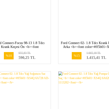
d Connect-Focus 98-13 1.8 Tdcı
Ford Connect 02- 1.8 Tdcı Krank 
Krank Keçesi Ön <b><font
Arka <b><font color=#ff5b01>
olor=#ff5b01>XS4Q 6700 AD-
6K301 AF-1207615</font></
655,83 TL
1.665,18 TL
1198045</font></b>
%10
%15
590,25 TL
1.415,41 TL