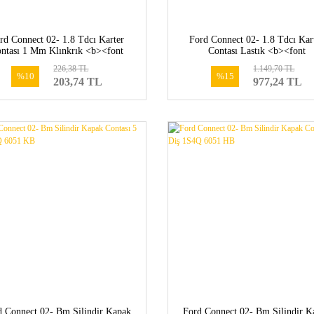
rd Connect 02- 1.8 Tdcı Karter
Ford Connect 02- 1.8 Tdcı Kar
ntası 1 Mm Klınkrık <b><font
Contası Lastık <b><font
=#ff5b01>XS4Q 6710 AE- </font>
color=#ff5b01>XS4Q 6710 A
226,38 TL
1.149,70 TL
</b>
1078498</font></b>
%10
%15
203,74 TL
977,24 TL
d Connect 02- Bm Silindir Kapak
Ford Connect 02- Bm Silindir K