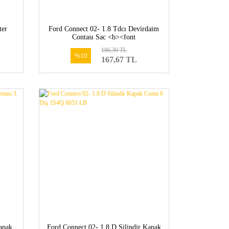
ter
Ford Connect 02- 1.8 Tdcı Devirdaim
Contası Sac <b><font
E-
color=#ff5b01>XS4Q 8513 AB-
186,30 TL
1113213</font></b>
%10
167,67 TL
apak
Ford Connect 02- 1.8 D Silindir Kapak