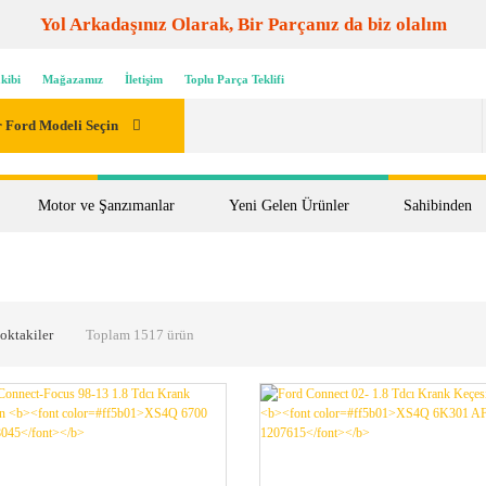
Yol Arkadaşınız Olarak, Bir Parçanız da biz olalım
kibi
Mağazamız
İletişim
Toplu Parça Teklifi
 Ford Modeli Seçin
Motor ve Şanzımanlar
Yeni Gelen Ürünler
Sahibinden
oktakiler
Toplam 1517 ürün