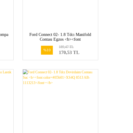
Pompa
Ford Connect 02- 1.8 Tdcı Manifold
Contası Egzos <b><font
AE-
color=#ff5b01>4M5Q 9448 AB-
189,47 TL
1692879</font></b>
%10
170,53 TL