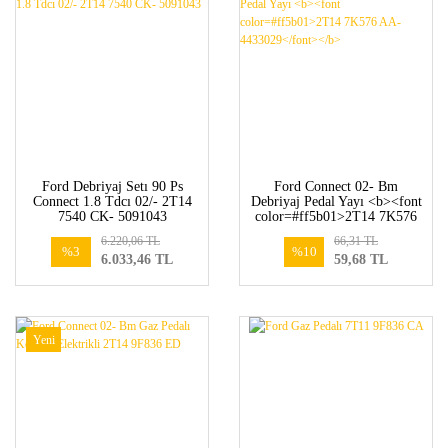
Ford Debriyaj Setı 90 Ps
Ford Connect 02- Bm
Connect 1.8 Tdcı 02/- 2T14
Debriyaj Pedal Yayı <b><font
7540 CK- 5091043
color=#ff5b01>2T14 7K576
AA-4433029</font></b>
6.220,06 TL
66,31 TL
%3
%10
6.033,46 TL
59,68 TL
Yeni