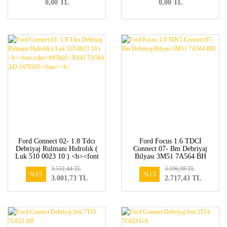
0,00 TL
0,00 TL
Ford Connect 02- 1.8 Tdcı
Ford Focus 1.6 TDCİ
Debriyaj Rulmanı Hıdrolık (
Connect 07- Bm Debriyaj
Luk 510 0023 10 ) <b><font
Bilyası 3M51 7A564 BH
color=#ff5b01>XS41 7A564
3.531,44 TL
3.196,98 TL
AD-1678165</font></b>
%15
%15
3.001,73 TL
2.717,43 TL