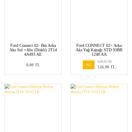
Ford Connect 02- Bm Arka
Ford CONNECT 02> Arka
Aks Sol +Abs (Diskli) 2T14
Aks Yağ Kapağı STD 93BB
4A493 AE
1248 AA
129,57 TL
%2
0,00 TL
126,98 TL